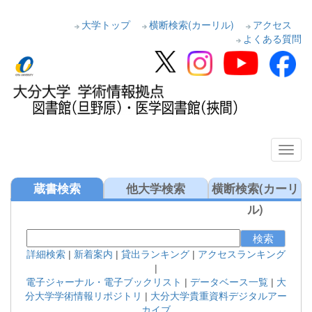
大学トップ
横断検索(カーリル)
アクセス
よくある質問
蔵書検索
他大学検索
横断検索(カーリ
ル)
検索
詳細検索
|
新着案内
|
貸出ランキング
|
アクセスランキング
|
電子ジャーナル・電子ブックリスト
|
データベース一覧
|
大
分大学学術情報リポジトリ
|
大分大学貴重資料デジタルアー
カイブ