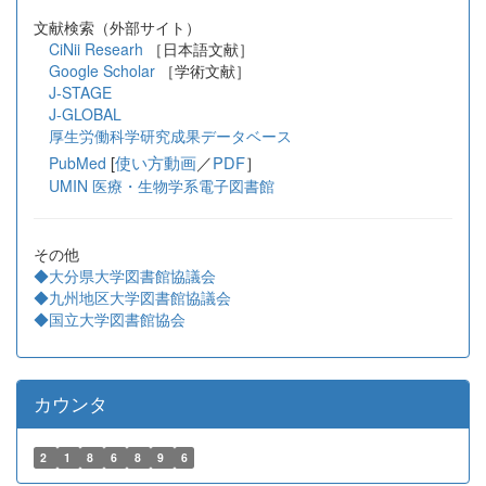
文献検索（外部サイト）
CiNii Researh
［日本語文献］
Google Scholar
［学術文献］
J-STAGE
J-GLOBAL
厚生労働科学研究成果データベース
[
使い方動画
／
PDF
］
PubMed
UMIN 医療・生物学系電子図書館
その他
◆大分県大学図書館協議会
◆九州地区大学図書館協議会
◆国立大学図書館協会
カウンタ
2
1
8
6
8
9
6