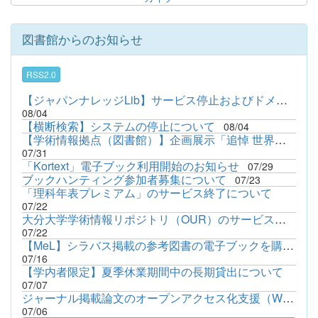
図書館からのお知らせ
RSS2.0
【ジャパンナレッジLib】サービス停止およびドメインIPアドレス変...
08/04
【横断検索】システムの停止について
08/04
【学術情報拠点（図書館）】企画展示「追悼 世界で愛された作家 ...
07/31
「Kortext」電子ブック利用開始のお知らせ
07/29
ブックハンティング参加者募集について
07/23
「理科年表プレミアム」のサービス終了について
07/22
大分大学学術情報リポジトリ（OUR）のサービス停止について
07/22
【MeL】シラバス掲載の参考図書の電子ブックを購入しました
07/16
【学内者限定】夏季休業期間中の長期貸出について
07/07
ジャーナル掲載論文のオープンアクセス化支援（Wiley社限定：支援...
07/06