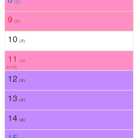
(土)
9
(日)
10
(月)
11
(火)
山の日
12
(水)
13
(木)
14
(金)
15