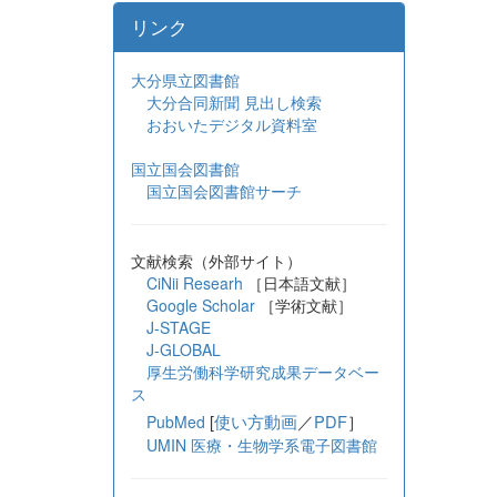
リンク
大分県立図書館
大分合同新聞 見出し検索
おおいたデジタル資料室
国立国会図書館
国立国会図書館サーチ
文献検索（外部サイト）
CiNii Researh
［日本語文献］
Google Scholar
［学術文献］
J-STAGE
J-GLOBAL
厚生労働科学研究成果データベー
ス
[
使い方動画
／
PDF
］
PubMed
UMIN 医療・生物学系電子図書館