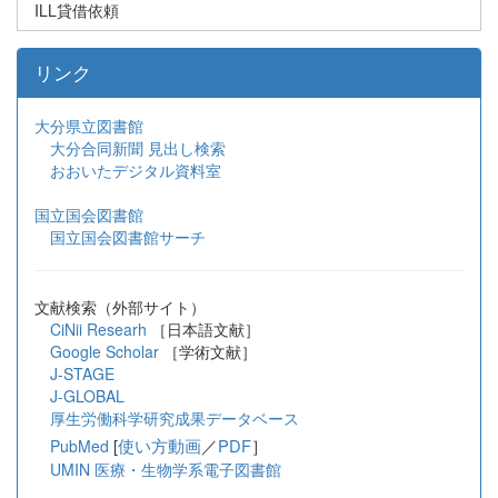
ILL貸借依頼
リンク
大分県立図書館
大分合同新聞 見出し検索
おおいたデジタル資料室
国立国会図書館
国立国会図書館サーチ
文献検索（外部サイト）
CiNii Researh
［日本語文献］
Google Scholar
［学術文献］
J-STAGE
J-GLOBAL
厚生労働科学研究成果データベース
[
使い方動画
／
PDF
］
PubMed
UMIN 医療・生物学系電子図書館