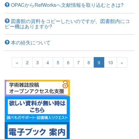
OPACからRefWorksへ文献情報を取り込むときは?
図書館の資料をコピーしたいのですが、図書館内にコ
ピー機はありますか?
本の紛失について
«
2
3
4
5
6
7
8
9
10
»