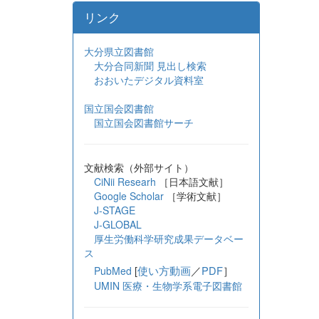
リンク
大分県立図書館
大分合同新聞 見出し検索
おおいたデジタル資料室
国立国会図書館
国立国会図書館サーチ
文献検索（外部サイト）
CiNii Researh
［日本語文献］
Google Scholar
［学術文献］
J-STAGE
J-GLOBAL
厚生労働科学研究成果データベー
ス
[
使い方動画
／
PDF
］
PubMed
UMIN 医療・生物学系電子図書館