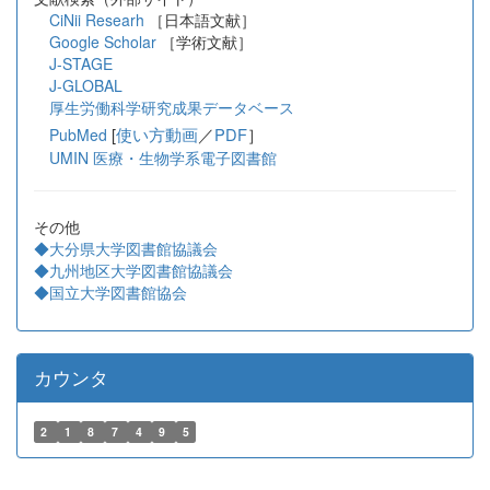
CiNii Researh
［日本語文献］
Google Scholar
［学術文献］
J-STAGE
J-GLOBAL
厚生労働科学研究成果データベース
[
使い方動画
／
PDF
］
PubMed
UMIN 医療・生物学系電子図書館
その他
◆大分県大学図書館協議会
◆九州地区大学図書館協議会
◆国立大学図書館協会
カウンタ
2
1
8
7
4
9
5