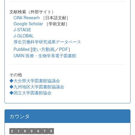
文献検索（外部サイト）
CiNii Researh
［日本語文献］
Google Scholar
［学術文献］
J-STAGE
J-GLOBAL
厚生労働科学研究成果データベース
[
使い方動画
／
PDF
］
PubMed
UMIN 医療・生物学系電子図書館
その他
◆大分県大学図書館協議会
◆九州地区大学図書館協議会
◆国立大学図書館協会
カウンタ
2
1
8
0
6
7
9