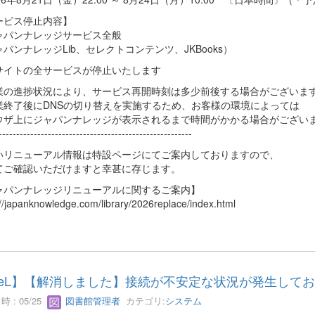
ービス停止内容】
ャパンナレッジサービス全般
パンナレッジLib、セレクトコンテンツ、JKBooks）
サイトの全サービスが停止いたします
業の進捗状況により、サービス再開時刻は多少前後する場合がございま
業終了後にDNSの切り替えを実施するため、お客様の環境によっては
ウザ上にジャパンナレッジが表示されるまで時間がかかる場合がござい
-------------------------------------------------------
いリニューアル情報は特設ページにてご案内しておりますので、
てご確認いただけますと幸甚に存じます。
ャパンナレッジリニューアルに関するご案内】
://japanknowledge.com/library/2026replace/index.html
eL】【解消しました】接続が不安定な状況が発生して
 : 05/25
図書館管理者
カテゴリ:
システム