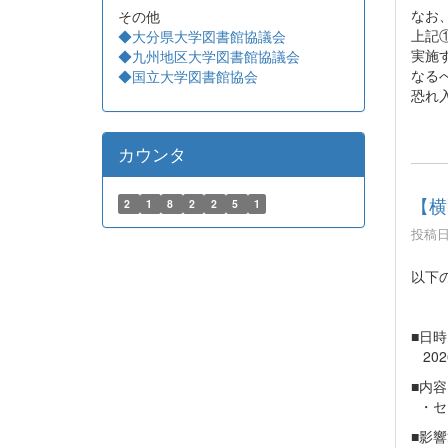
なお
その他
上記
◆大分県大学図書館協議会
実施
◆九州地区大学図書館協議会
なる
◆国立大学図書館協会
恐れ
カウンタ
【横
2
1
8
2
2
5
1
投稿日時
以下
■日時
202
■内容
・セ
■影