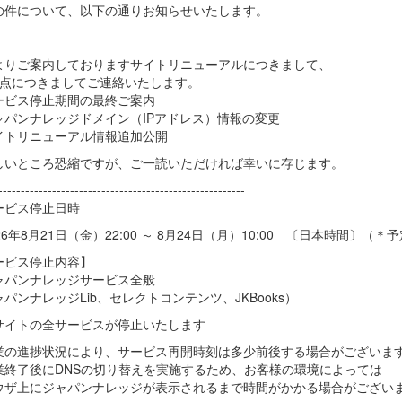
の件について、以下の通りお知らせいたします。
-------------------------------------------------------
よりご案内しておりますサイトリニューアルにつきまして、
3点につきましてご連絡いたします。
ービス停止期間の最終ご案内
ャパンナレッジドメイン（IPアドレス）情報の変更
イトリニューアル情報追加公開
しいところ恐縮ですが、ご一読いただければ幸いに存じます。
-------------------------------------------------------
ービス停止日時
26年8月21日（金）22:00 ～ 8月24日（月）10:00 〔日本時間〕（＊
ービス停止内容】
ャパンナレッジサービス全般
パンナレッジLib、セレクトコンテンツ、JKBooks）
サイトの全サービスが停止いたします
業の進捗状況により、サービス再開時刻は多少前後する場合がございま
業終了後にDNSの切り替えを実施するため、お客様の環境によっては
ウザ上にジャパンナレッジが表示されるまで時間がかかる場合がござい