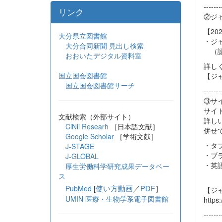
-------
リンク
②ジ
【20
大分県立図書館
・ジャ
大分合同新聞 見出し検索
（認
おおいたデジタル資料室
詳し
国立国会図書館
【ジャパ
国立国会図書館サーチ
-------
③サ
サイ
文献検索（外部サイト）
詳し
CiNii Researh
［日本語文献］
併せ
Google Scholar
［学術文献］
・タ
J-STAGE
・ブ
J-GLOBAL
・英
厚生労働科学研究成果データベー
ス
[
使い方動画
／
PDF
］
PubMed
【ジ
UMIN 医療・生物学系電子図書館
https
-------