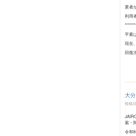
業者
利用
*******
平素は
現在、
回復
大分
投稿日時
JA
索・
令和8