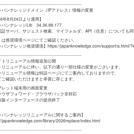
-------------------------------------------------------
ャパンナレッジドメイン（IPアドレス）情報の変更
26年8月24日より適用】
パンナレッジLib 34.36.88.177
証サーバ、サジェスト検索、マイフォルダ、API（任意）についても同
くは推奨環境ページにてご確認ください。
ンナレッジ推奨環境】https://japanknowledge.com/support/a.html/?i
-------------------------------------------------------
イトリニューアル情報追加公開
トリニューアルに伴い、以下の通り一部仕様の変更がございます。
いリニューアル情報は特設ページにてご案内しておりますので、
てご確認いただけますと幸甚に存じます。
ブレット端末用の画面変更
ラウザフォワード・ブラウザバック非対応
語版インターフェースの提供終了
ャパンナレッジリニューアルに関するご案内】
://japanknowledge.com/library/2026replace/index.html
-------------------------------------------------------