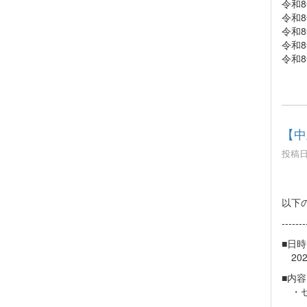
令和8
令和8
令和8
令和8
令和8
【中
投稿日時
以下
-------
■日時
202
■内容
・セ