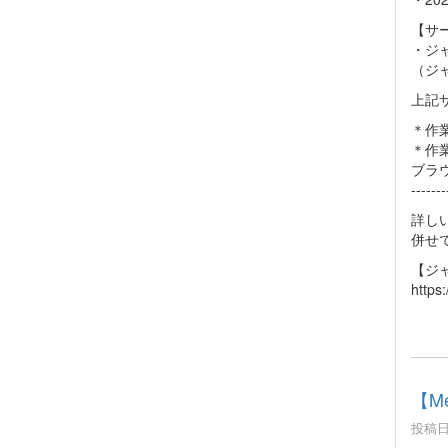
【サ
・ジ
（ジャ
上記
＊作
＊作
ブラ
-------
詳し
併せ
【ジ
https
【M
投稿日時