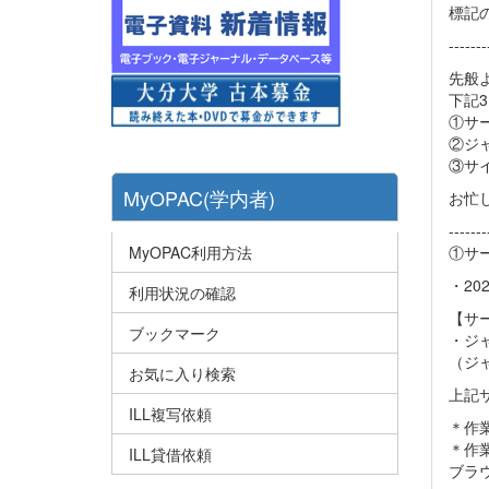
標記
-------
先般
下記
①サ
②ジ
③サ
MyOPAC(学内者)
お忙
-------
MyOPAC利用方法
①サ
・20
利用状況の確認
【サ
ブックマーク
・ジ
（ジャ
お気に入り検索
上記
ILL複写依頼
＊作
＊作
ILL貸借依頼
ブラ