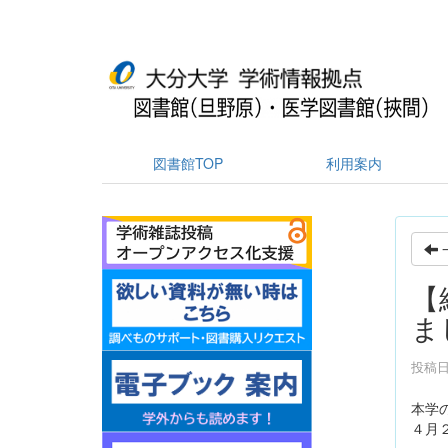
図書館TOP
利用案内
【
ま
投稿日時
本学
４月