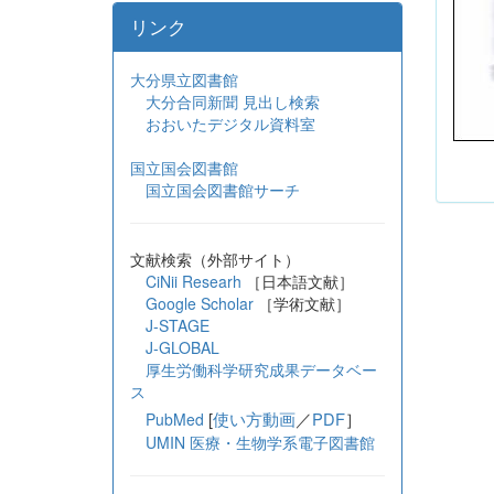
リンク
大分県立図書館
大分合同新聞 見出し検索
おおいたデジタル資料室
国立国会図書館
国立国会図書館サーチ
文献検索（外部サイト）
CiNii Researh
［日本語文献］
Google Scholar
［学術文献］
J-STAGE
J-GLOBAL
厚生労働科学研究成果データベー
ス
[
使い方動画
／
PDF
］
PubMed
UMIN 医療・生物学系電子図書館