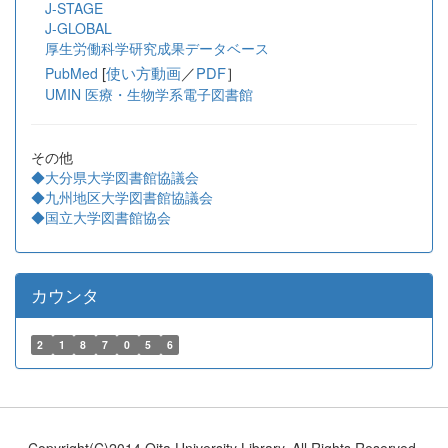
J-STAGE
J-GLOBAL
厚生労働科学研究成果データベース
[
使い方動画
／
PDF
］
PubMed
UMIN 医療・生物学系電子図書館
その他
◆大分県大学図書館協議会
◆九州地区大学図書館協議会
◆国立大学図書館協会
カウンタ
2
1
8
7
0
5
6