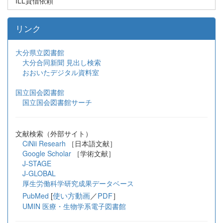
ILL貸借依頼
リンク
大分県立図書館
大分合同新聞 見出し検索
おおいたデジタル資料室
国立国会図書館
国立国会図書館サーチ
文献検索（外部サイト）
CiNii Researh
［日本語文献］
Google Scholar
［学術文献］
J-STAGE
J-GLOBAL
厚生労働科学研究成果データベース
[
使い方動画
／
PDF
］
PubMed
UMIN 医療・生物学系電子図書館