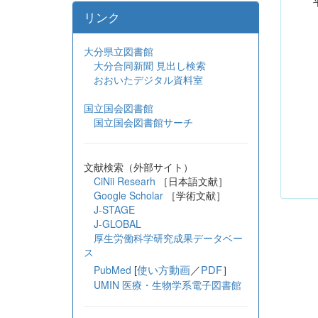
平
リンク
大分県立図書館
大分合同新聞 見出し検索
おおいたデジタル資料室
国立国会図書館
国立国会図書館サーチ
文献検索（外部サイト）
CiNii Researh
［日本語文献］
Google Scholar
［学術文献］
J-STAGE
J-GLOBAL
厚生労働科学研究成果データベー
ス
[
使い方動画
／
PDF
］
PubMed
UMIN 医療・生物学系電子図書館