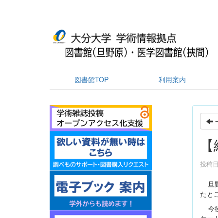
図書館TOP
利用案内
【
投稿日時
旦
たと
今