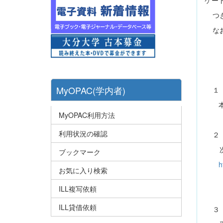
ケー
つ
な
MyOPAC(学内者)
１
本学
MyOPAC利用方法
利用状況の確認
２
次
ブックマーク
h
お気に入り検索
ILL複写依頼
ILL貸借依頼
３