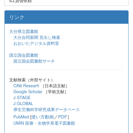
ILL貸借依頼
リンク
大分県立図書館
大分合同新聞 見出し検索
おおいたデジタル資料室
国立国会図書館
国立国会図書館サーチ
文献検索（外部サイト）
CiNii Researh
［日本語文献］
Google Scholar
［学術文献］
J-STAGE
J-GLOBAL
厚生労働科学研究成果データベース
[
使い方動画
／
PDF
］
PubMed
UMIN 医療・生物学系電子図書館