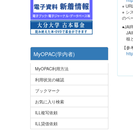
http
※ 
※ 
のペ
●JAI
JAI
核と
【参
MyOPAC(学内者)
htt
MyOPAC利用方法
利用状況の確認
ブックマーク
お気に入り検索
ILL複写依頼
ILL貸借依頼