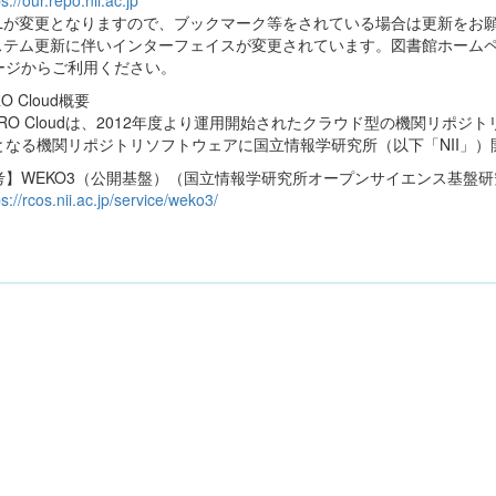
s://our.repo.nii.ac.jp
URLが変更となりますので、ブックマーク等をされている場合は更新をお
システム更新に伴いインターフェイスが変更されています。図書館ホーム
ージからご利用ください。
RO Cloud概要
RO Cloudは、2012年度より運用開始されたクラウド型の機関リポジ
なる機関リポジトリソフトウェアに国立情報学研究所（以下「NII」）
考】WEKO3（公開基盤）（国立情報学研究所オープンサイエンス基盤
ps://rcos.nii.ac.jp/service/weko3/