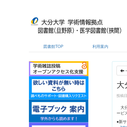
図書館TOP
利用案内
大
投稿日時
大分
ービス
●新サ