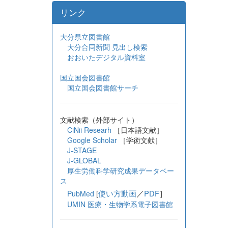
リンク
大分県立図書館
大分合同新聞 見出し検索
おおいたデジタル資料室
国立国会図書館
国立国会図書館サーチ
文献検索（外部サイト）
CiNii Researh
［日本語文献］
Google Scholar
［学術文献］
J-STAGE
J-GLOBAL
厚生労働科学研究成果データベー
ス
[
使い方動画
／
PDF
］
PubMed
UMIN 医療・生物学系電子図書館