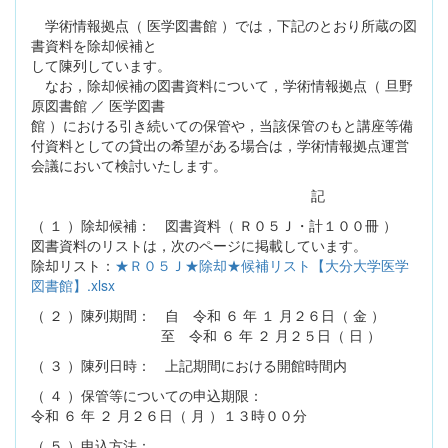
学術情報拠点（ 医学図書館 ）では，下記のとおり所蔵の図
書資料を除却候補と
して陳列しています。
なお，除却候補の図書資料について，学術情報拠点（ 旦野
原図書館 ／ 医学図書
館 ）における引き続いての保管や，当該保管のもと講座等備
付資料としての貸出の希望がある場合は，学術情報拠点運営
会議において検討いたします。
記
（ １ ）除却候補： 図書資料（ Ｒ０５Ｊ・計１００冊 ）
図書資料のリストは，次のページに掲載しています。
除却リスト：
★Ｒ０５Ｊ★除却★候補リスト【大分大学医学
図書館】.xlsx
（ ２ ）陳列期間： 自 令和 ６ 年 １ 月２６日（ 金 ）
至 令和 ６ 年 ２ 月２５日（ 日 ）
（ ３ ）陳列日時： 上記期間における開館時間内
（ ４ ）保管等についての申込期限：
令和 ６ 年 ２ 月２６日（ 月 ）１３時００分
（ ５ ）申込方法：