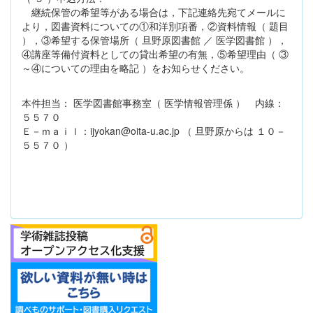
継続保管の希望等がある場合は，下記連絡先宛てメールに
より，図書資料についての①和洋別項番，②資料情報（ 題目
），③希望する保管場所（ 旦野原図書館 ／ 医学図書館 ），
④講座等備付資料としての貸出希望の有無，⑤希望理由（ ③
～④についての理由を略記 ）をお知らせください。
本件担当： 医学図書館事務室（ 医学情報管理係 ） 内線：
５５７０
Ｅ－ｍａｉｌ：ijyokan@oita-u.ac.jp （ 旦野原からは １０－
５５７０ ）