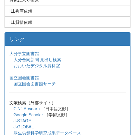
ILL複写依頼
ILL貸借依頼
リンク
大分県立図書館
大分合同新聞 見出し検索
おおいたデジタル資料室
国立国会図書館
国立国会図書館サーチ
文献検索（外部サイト）
CiNii Researh
［日本語文献］
Google Scholar
［学術文献］
J-STAGE
J-GLOBAL
厚生労働科学研究成果データベース