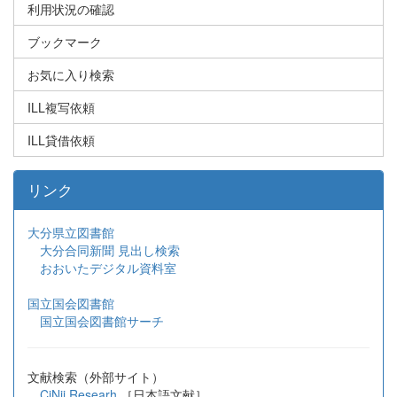
利用状況の確認
ブックマーク
お気に入り検索
ILL複写依頼
ILL貸借依頼
リンク
大分県立図書館
大分合同新聞 見出し検索
おおいたデジタル資料室
国立国会図書館
国立国会図書館サーチ
文献検索（外部サイト）
CiNii Researh
［日本語文献］