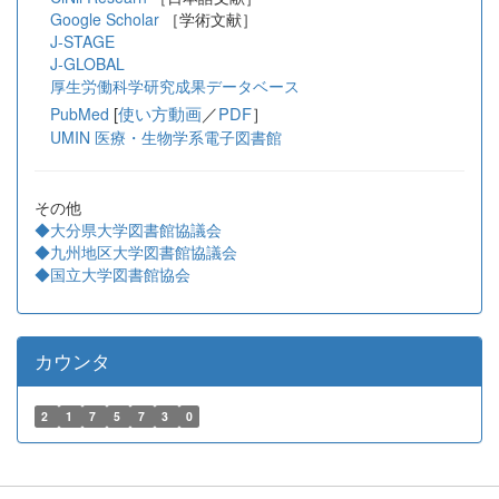
Google Scholar
［学術文献］
J-STAGE
J-GLOBAL
厚生労働科学研究成果データベース
[
使い方動画
／
PDF
］
PubMed
UMIN 医療・生物学系電子図書館
その他
◆大分県大学図書館協議会
◆九州地区大学図書館協議会
◆国立大学図書館協会
カウンタ
2
1
7
5
7
3
0