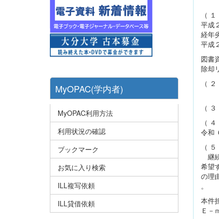
（ 
平成
経年
平成
図書
除却
（ ２
MyOPAC(学内者)
至 
（ 
MyOPAC利用方法
（ 
利用状況の確認
令和 
（ ５
ブックマーク
継続
希望
お気に入り検索
の理
ILL複写依頼
。
本件
ILL貸借依頼
Ｅ－ｍ