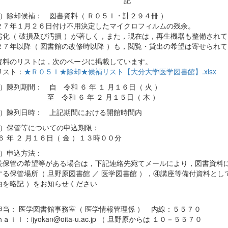
記
１ ）除却候補： 図書資料（ Ｒ０５Ｉ・計２９４冊 ）
２７年１月２６日付け不用決定したマイクロフィルムの残余。
劣化（ 破損及び汚損 ）が著しく，また，現在は，再生機器も整備され
２７年以降（ 図書館の改修時以降 ）も，閲覧・貸出の希望は寄せられ
資料のリストは，次のページに掲載しています。
リスト：
★Ｒ０５Ｉ★除却★候補リスト【大分大学医学図書館】.xlsx
 ）陳列期間： 自 令和 ６ 年 １ 月１６日（ 火 ）
令和 ６ 年 ２ 月１５日（ 木 ）
３ ）陳列日時： 上記期間における開館時間内
４ ）保管等についての申込期限：
６ 年 ２ 月１６日（ 金 ）１３時００分
 ）申込方法：
保管の希望等がある場合は，下記連絡先宛てメールにより，図書資料に
する保管場所（ 旦野原図書館 ／ 医学図書館 ），④講座等備付資料と
由を略記 ）をお知らせください
担当： 医学図書館事務室（ 医学情報管理係 ） 内線：５５７０
ａｉｌ：ijyokan@oita-u.ac.jp （ 旦野原からは １０－５５７０