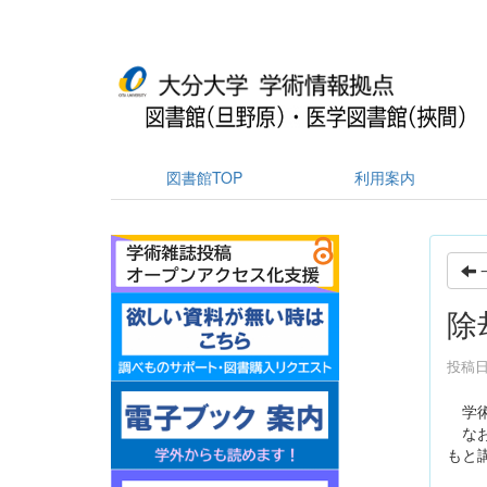
図書館TOP
利用案内
除
投稿日時
学術
なお
もと