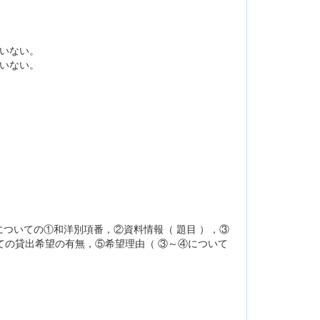
ていない。
ていない。
ついての①和洋別項番，②資料情報（ 題目 ），③
しての貸出希望の有無，⑤希望理由（ ③～④について