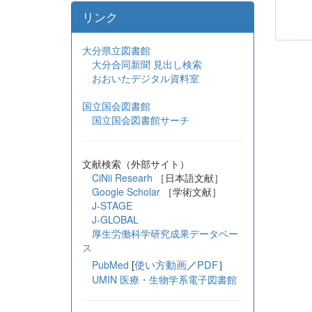
リンク
大分県立図書館
大分合同新聞 見出し検索
おおいたデジタル資料室
国立国会図書館
国立国会図書館サーチ
文献検索（外部サイト）
CiNii Researh
［日本語文献］
Google Scholar
［学術文献］
J-STAGE
J-GLOBAL
厚生労働科学研究成果データベー
ス
[
使い方動画
／
PDF
］
PubMed
UMIN 医療・生物学系電子図書館