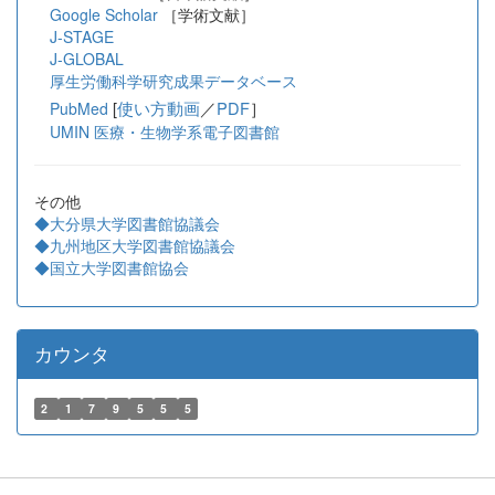
Google Scholar
［学術文献］
J-STAGE
J-GLOBAL
厚生労働科学研究成果データベース
[
使い方動画
／
PDF
］
PubMed
UMIN 医療・生物学系電子図書館
その他
◆大分県大学図書館協議会
◆九州地区大学図書館協議会
◆国立大学図書館協会
カウンタ
2
1
7
9
5
5
5