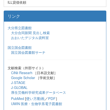
ILL貸借依頼
リンク
大分県立図書館
大分合同新聞 見出し検索
おおいたデジタル資料室
国立国会図書館
国立国会図書館サーチ
文献検索（外部サイト）
CiNii Researh
［日本語文献］
Google Scholar
［学術文献］
J-STAGE
J-GLOBAL
厚生労働科学研究成果データベース
[
使い方動画
／
PDF
］
PubMed
UMIN 医療・生物学系電子図書館