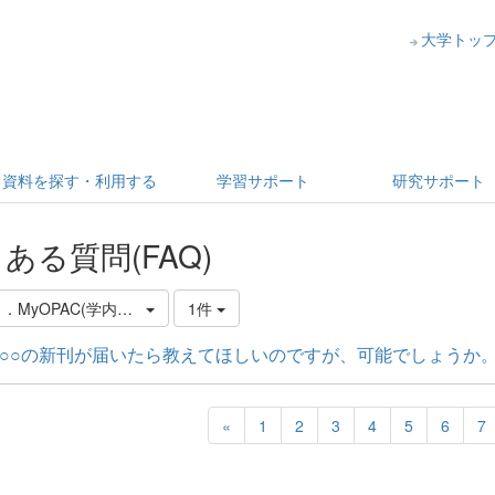
大学トッ
資料を探す・利用する
学習サポート
研究サポート
ある質問(FAQ)
．MyOPAC(学内者限定)について
1件
○○の新刊が届いたら教えてほしいのですが、可能でしょうか
«
1
2
3
4
5
6
7