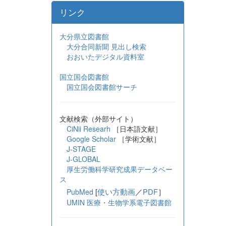
リンク
大分県立図書館
大分合同新聞 見出し検索
おおいたデジタル資料室
国立国会図書館
国立国会図書館サーチ
文献検索（外部サイト）
CiNii Researh
［日本語文献］
Google Scholar
［学術文献］
J-STAGE
J-GLOBAL
厚生労働科学研究成果データベー
ス
[
使い方動画
／
PDF
］
PubMed
UMIN 医療・生物学系電子図書館