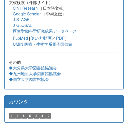
文献検索（外部サイト）
CiNii Researh
［日本語文献］
Google Scholar
［学術文献］
J-STAGE
J-GLOBAL
厚生労働科学研究成果データベース
[
使い方動画
／
PDF
］
PubMed
UMIN 医療・生物学系電子図書館
その他
◆大分県大学図書館協議会
◆九州地区大学図書館協議会
◆国立大学図書館協会
カウンタ
2
1
8
5
2
3
0