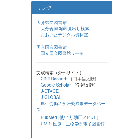
リンク
大分県立図書館
大分合同新聞 見出し検索
おおいたデジタル資料室
国立国会図書館
国立国会図書館サーチ
文献検索（外部サイト）
CiNii Researh
［日本語文献］
Google Scholar
［学術文献］
J-STAGE
J-GLOBAL
厚生労働科学研究成果データベー
ス
[
使い方動画
／
PDF
］
PubMed
UMIN 医療・生物学系電子図書館