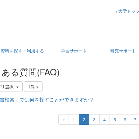
大学トッ
資料を探す・利用する
学習サポート
研究サポート
ある質問(FAQ)
ゴリ選択
1件
書検索］では何を探すことができますか？
«
1
2
3
4
5
6
7