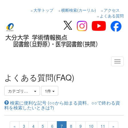
大学トップ
横断検索(カーリル)
アクセス
よくある質問
よくある質問(FAQ)
カテゴリ選択
1件
検索に便利な記号 (○○から始まる資料、○○で終わる資
料を検索したいときは?)
«
3
4
5
6
7
8
9
10
11
»