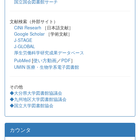
国立国会図書館サーチ
文献検索（外部サイト）
CiNii Researh
［日本語文献］
Google Scholar
［学術文献］
J-STAGE
J-GLOBAL
厚生労働科学研究成果データベース
[
使い方動画
／
PDF
］
PubMed
UMIN 医療・生物学系電子図書館
その他
◆大分県大学図書館協議会
◆九州地区大学図書館協議会
◆国立大学図書館協会
カウンタ