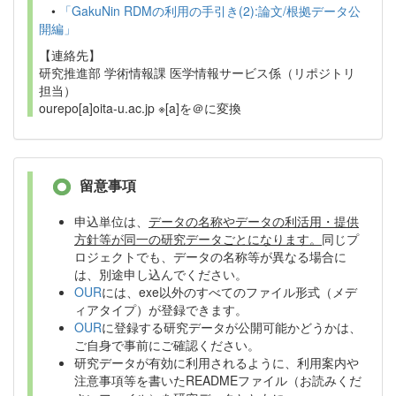
•
「GakuNin RDMの利用の手引き(2):論文/根拠データ公
開編」
【連絡先】
研究推進部 学術情報課 医学情報サービス係（リポジトリ
担当）
ourepo[a]oita-u.ac.jp ※[a]を＠に変換
留意事項
申込単位は、
データの名称やデータの利活用・提供
方針等が同一の研究データごとになります。
同じプ
ロジェクトでも、データの名称等が異なる場合に
は、別途申し込んでください。
OUR
には、exe以外のすべてのファイル形式（メデ
ィアタイプ）が登録できます。
OUR
に登録する研究データが公開可能かどうかは、
ご自身で事前にご確認ください。
研究データが有効に利用されるように、利用案内や
注意事項等を書いたREADMEファイル（お読みくだ