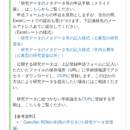
「研究データのメタデータ等の申込手順（スライド
版）」は
こちら
からご覧ください。
申込フォームからの申込を原則としますが、当分の間、
Excelシートでの提出も受けつけます。下記連絡先のメー
ルアドレスあてに提出してください。
（Excelシートの様式）
・
研究データのメタデータ等の記入様式（公募型の研究
資金）
・
研究データのメタデータ等の記入様式（学内公費等
（公募型の研究資金以外））
公開する研究データは、上記登録申請フォームに記入い
ただいたファイルの保存場所（URL）に学術情報課でアク
セス・ダウンロードし、
OUR
に登録します。このほかの
方法により研究データを提出したい場合にはご相談くださ
い。
研究データに紐づかない学術論文を
OUR
に登録する手
順は、
こちら
をご覧ください。
【参考資料】
•
「GakuNin RDMの利用の手引き(1):研究データ管理
編」