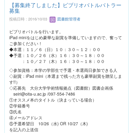
【募集終了しました】ビブリオバトルバトラー
募集
投稿日時 : 2016/10/03
図書館管理者
ビブリオバトルを行います。
iPad miniをはじめ豪華な副賞を準備していますので、奮って
ご参加ください！
◆本選：１１／６（日）１０：３０～１２：００
◆予選：１０／２６（水）１６：３０～１８：００
：１０／２７（木）１６：３０～１８：００
◇参加資格：本学の学部生で予選・本選両日参加できる人
◇副賞：iPad mini（本選まで残った方も豪華副賞を贈呈しま
す!!）
◇応募先 大分大学学術情報拠点（図書館）図書企画係
seiri@oita-u.ac.jp /097-554-7486
①オススメ本のタイトル（決まっている場合）
②学籍番号
③氏名
④メールアドレス
⑤予選希望日 10/26（水) OR 10/27（木)
を記入の上送信