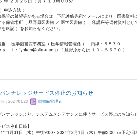
６ 年 ２ 月２６日（ 月 ）１３時００分
 ）申込方法：
保管の希望等がある場合は，下記連絡先宛てメールにより，図書資料に
する保管場所（ 旦野原図書館 ／ 医学図書館 ），④講座等備付資料と
由を略記 ）をお知らせください。
担当： 医学図書館事務室（ 医学情報管理係 ） 内線：５５７０
ａｉｌ：ijyokan@oita-u.ac.jp （ 旦野原からは １０－５５７０ ）
パンナレッジサービス停止のお知らせ
 : 2024/01/23
図書館管理者
パンナレッジより、システムメンテナンスに伴うサービス停止のお知ら
ービス停止日時】
24年1月31日（水）午後9:00～2024年2月1日（木）午前3:00（※予定/