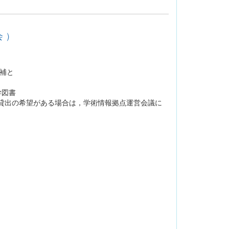
 ）
補と
学図書
貸出の希望がある場合は，学術情報拠点運営会議に