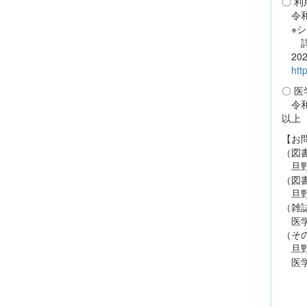
〇 
令和
※シ
詳し
20
htt
〇 
令和
以上
【お
（図
旦野
（図
旦野
（雑
医学図
（そ
旦野
医学