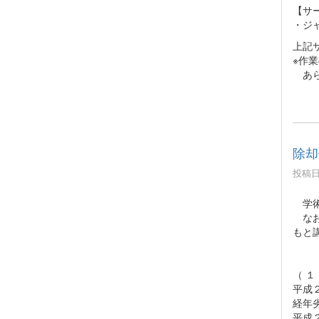
【サ
・ジ
上記
※作
あら
除却
投稿日時
学術
なお
もと
（ 
平成
経年
平成