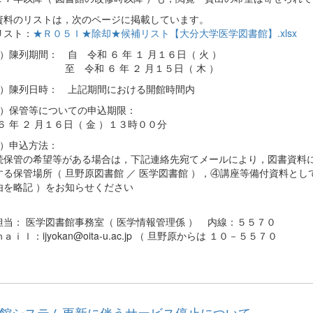
資料のリストは，次のページに掲載しています。
リスト：
★Ｒ０５Ｉ★除却★候補リスト【大分大学医学図書館】.xlsx
 ）陳列期間： 自 令和 ６ 年 １ 月１６日（ 火 ）
令和 ６ 年 ２ 月１５日（ 木 ）
３ ）陳列日時： 上記期間における開館時間内
４ ）保管等についての申込期限：
６ 年 ２ 月１６日（ 金 ）１３時００分
 ）申込方法：
保管の希望等がある場合は，下記連絡先宛てメールにより，図書資料に
する保管場所（ 旦野原図書館 ／ 医学図書館 ），④講座等備付資料と
由を略記 ）をお知らせください
担当： 医学図書館事務室（ 医学情報管理係 ） 内線：５５７０
ａｉｌ：ijyokan@oita-u.ac.jp （ 旦野原からは １０－５５７０
館システム更新に伴うサービス停止について