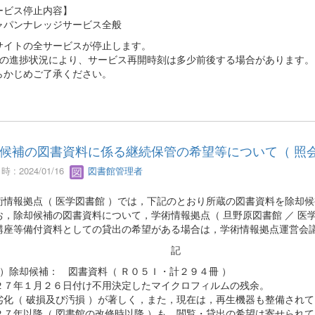
ービス停止内容】
ャパンナレッジサービス全般
サイトの全サービスが停止します。
業の進捗状況により、サービス再開時刻は多少前後する場合があります。
かじめご了承ください。
候補の図書資料に係る継続保管の希望等について（ 照会
 : 2024/01/16
図書館管理者
情報拠点（ 医学図書館 ）では，下記のとおり所蔵の図書資料を除却
，除却候補の図書資料について，学術情報拠点（ 旦野原図書館 ／ 医
講座等備付資料としての貸出の希望がある場合は，学術情報拠点運営会
記
１ ）除却候補： 図書資料（ Ｒ０５Ｉ・計２９４冊 ）
２７年１月２６日付け不用決定したマイクロフィルムの残余。
劣化（ 破損及び汚損 ）が著しく，また，現在は，再生機器も整備され
２７年以降（ 図書館の改修時以降 ）も，閲覧・貸出の希望は寄せられ