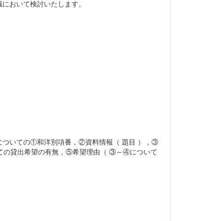
議において検討いたします。
ついての①和洋別項番，②資料情報（ 題目 ），③
しての貸出希望の有無，⑤希望理由（ ③～④について