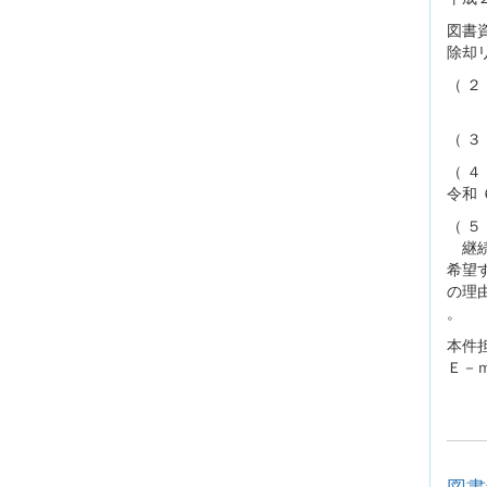
図書
除却
（ ２
至 
（ 
（ 
令和 
（ ５
継続
希望
の理
。
本件
Ｅ－ｍ
図書