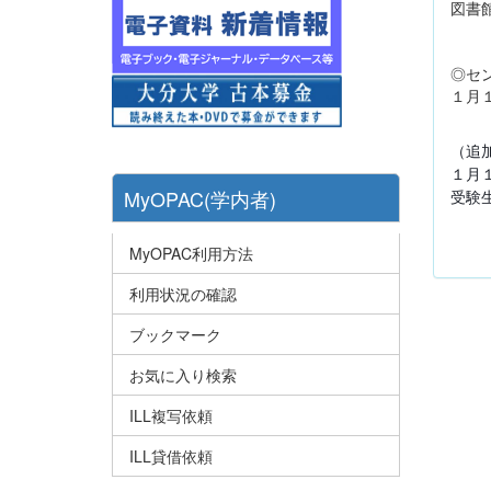
図書
◎セ
１月
（追
１月
MyOPAC(学内者)
受験
MyOPAC利用方法
利用状況の確認
ブックマーク
お気に入り検索
ILL複写依頼
ILL貸借依頼