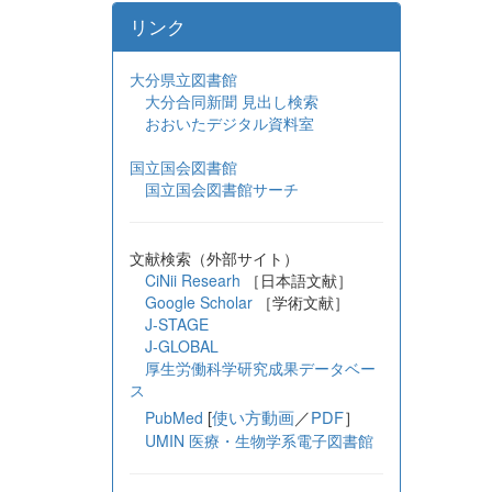
リンク
大分県立図書館
大分合同新聞 見出し検索
おおいたデジタル資料室
国立国会図書館
国立国会図書館サーチ
文献検索（外部サイト）
CiNii Researh
［日本語文献］
Google Scholar
［学術文献］
J-STAGE
J-GLOBAL
厚生労働科学研究成果データベー
ス
[
使い方動画
／
PDF
］
PubMed
UMIN 医療・生物学系電子図書館