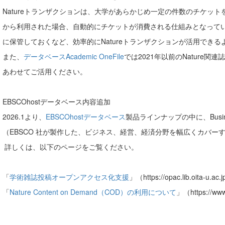
tureトランザクションは、大学があらかじめ一定の件数のチケット
利用された場合、自動的にチケットが消費される仕組みとなっていま
管しておくなど、効率的にNatureトランザクションが活用できる
た、
データベースAcademic OneFile
では2021年以前のNature
せてご活用ください。
EBSCOhostデータベース内容追加
26.1より、
EBSCOhostデータベース
製品ラインナップの中に、Busine
BSCO 社が製作した、ビジネス、経営、経済分野を幅広くカバーす
くは、以下のページをご覧ください。
）「
学術雑誌投稿オープンアクセス化支援
」（https://opac.lib.oita-u.a
）「
Nature Content on Demand（COD）の利用について
」（https://www.l