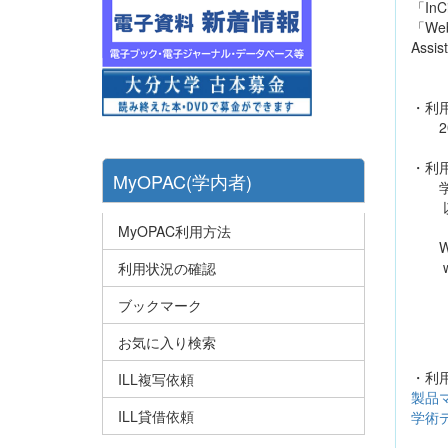
「In
「Web
Ass
・利
202
・利
MyOPAC(学内者)
学内
以下
MyOPAC利用方法
Web 
www
利用状況の確認
InCi
ブックマーク
http
※ユ
お気に入り検索
・利
ILL複写依頼
製品
ILL貸借依頼
学術デ