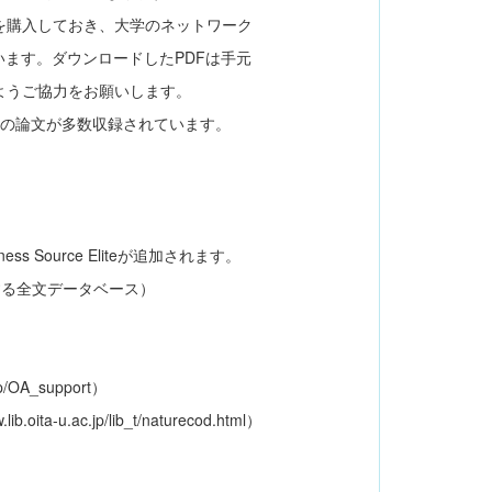
を購入しておき、大学のネットワーク
す。ダウンロードしたPDFは手元
ようご協力をお願いします。
関連誌の論文が多数収録されています。
ss Source Eliteが追加されます。
る全文データベース）
c.jp/OA_support）
ib.oita-u.ac.jp/lib_t/naturecod.html）