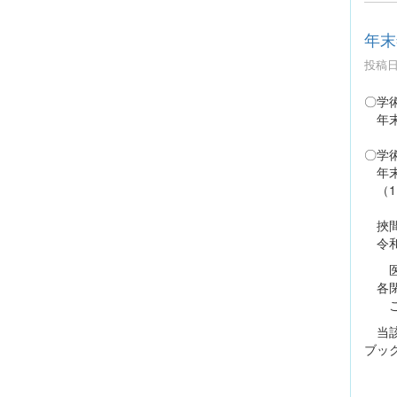
年末
投稿日時
〇学
年末年
〇学
年末年
（1
挾間
令和8
医学
各閉
ご不
当該
ブッ