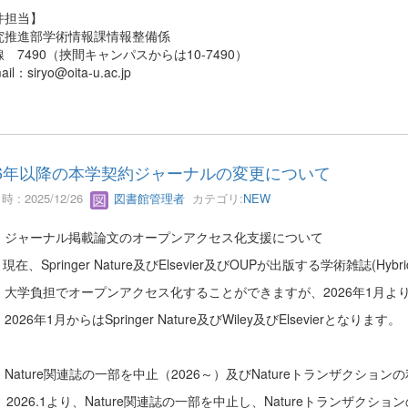
件担当】
推進部学術情報課情報整備係
7490（挾間キャンパスからは10-7490）
l：siryo@oita-u.ac.jp
26年以降の本学契約ジャーナルの変更について
 : 2025/12/26
図書館管理者
カテゴリ:
NEW
）ジャーナル掲載論文のオープンアクセス化支援について
Springer Nature及びElsevier及びOUPが出版する学術雑誌(Hy
負担でオープンアクセス化することができますが、2026年1月より
6年1月からはSpringer Nature及びWiley及びElsevierとなります。
Nature関連誌の一部を中止（2026～）及びNatureトランザクション
6.1より、Nature関連誌の一部を中止し、Natureトランザクシ