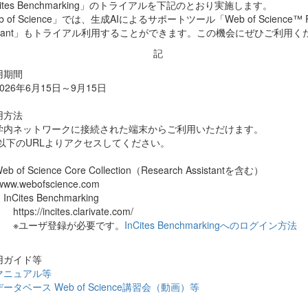
Cites Benchmarking」のトライアルを下記のとおり実施します。
 of Science」では、生成AIによるサポートツール「Web of Science™ R
istant」もトライアル利用することができます。この機会にぜひご利用く
記
用期間
6年6月15日～9月15日
用方法
ネットワークに接続された端末からご利用いただけます。
のURLよりアクセスしてください。
of Science Core Collection（Research Assistantを含む）
.webofscience.com
tes Benchmarking
s://incites.clarivate.com/
ーザ登録が必要です。
InCites Benchmarkingへのログイン方法
用ガイド等
マニュアル等
ータベース Web of Science講習会（動画）等