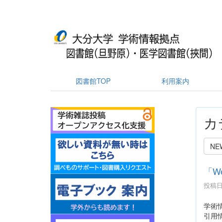
図書館TOP
利用案内
カ
NE
「We
投稿日時
学術情
引用情