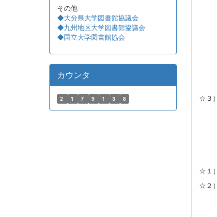
その他
Na
◆大分県大学図書館協議会
から
◆九州地区大学図書館協議会
◆国立大学図書館協会
に保
ま
あわ
カウンタ
☆３）
2
1
7
9
1
3
8
20
（E
詳し
☆１
☆２