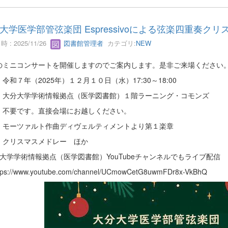
大学医学部管弦楽団 Espressivoによる弦楽四重奏ク
 : 2025/11/26
図書館管理者
カテゴリ:
NEW
のミニコンサートを開催しますのでご案内します。是非ご来場ください
令和７年（2025年）１２月１０日（水）17:30～18:00
：大分大学学術情報拠点（医学図書館）１階ラーニング・コモンズ
：不要です。直接会場にお越しください。
：モーツァルト作曲ディヴェルティメントより第１楽章
スマスメドレー ほか
分大学学術情報拠点（医学図書館）YouTubeチャンネルでもライブ配信
s://www.youtube.com/channel/UCmowCetG8uwmFDr8x-VkBhQ