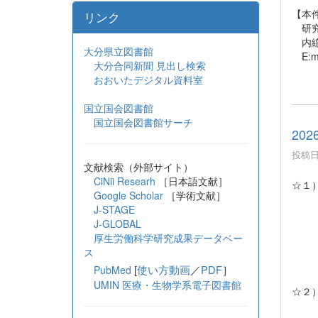
【本
リンク
研究
内線 
大分県立図書館
E:mai
大分合同新聞 見出し検索
おおいたデジタル資料室
国立国会図書館
国立国会図書館サーチ
20
投稿日時
文献検索（外部サイト）
CiNii Researh
［日本語文献］
☆１
Google Scholar
［学術文献］
現在、
J-STAGE
J-GLOBAL
大学
厚生労働科学研究成果データベー
202
ス
[
使い方動画
／
PDF
］
PubMed
UMIN 医療・生物学系電子図書館
☆２）
202