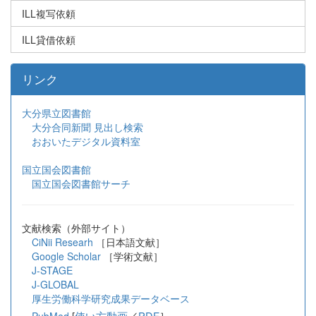
ILL複写依頼
ILL貸借依頼
リンク
大分県立図書館
大分合同新聞 見出し検索
おおいたデジタル資料室
国立国会図書館
国立国会図書館サーチ
文献検索（外部サイト）
CiNii Researh
［日本語文献］
Google Scholar
［学術文献］
J-STAGE
J-GLOBAL
厚生労働科学研究成果データベース
[
使い方動画
／
PDF
］
PubMed