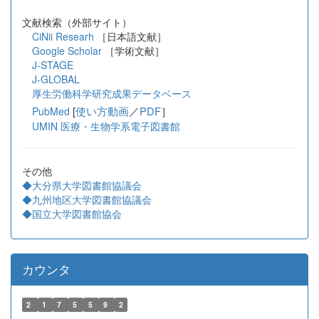
文献検索（外部サイト）
CiNii Researh
［日本語文献］
Google Scholar
［学術文献］
J-STAGE
J-GLOBAL
厚生労働科学研究成果データベース
[
使い方動画
／
PDF
］
PubMed
UMIN 医療・生物学系電子図書館
その他
◆大分県大学図書館協議会
◆九州地区大学図書館協議会
◆国立大学図書館協会
カウンタ
2
1
7
5
5
9
2