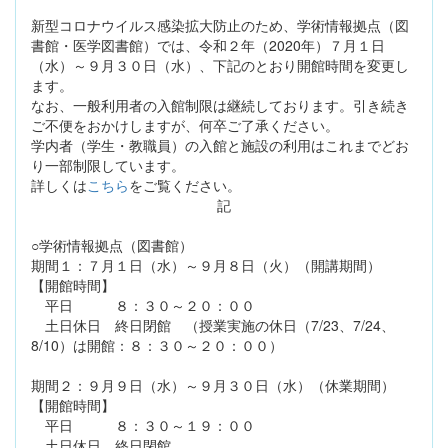
新型コロナウイルス感染拡大防止のため、学術情報拠点（図
書館・医学図書館）では、令和２年（2020年）７月１日
（水）～９月３０日（水）、下記のとおり開館時間を変更し
ます。
なお、一般利用者の入館制限は継続しております。引き続き
ご不便をおかけしますが、何卒ご了承ください。
学内者（学生・教職員）の入館と施設の利用はこれまでどお
り一部制限しています。
詳しくは
こちら
をご覧ください。
記
○学術情報拠点（図書館）
期間１：７月１日（水）～９月８日（火）（開講期間）
【開館時間】
平日 ８：３０～２０：００
土日休日 終日閉館 （授業実施の休日（7/23、7/24、
8/10）は開館：８：３０～２０：００）
期間２：９月９日（水）～９月３０日（水）（休業期間）
【開館時間】
平日 ８：３０～１９：００
土日休日 終日閉館