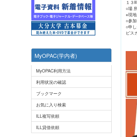
１３
○場
※現
○参
○申し
ビス
MyOPAC(学内者)
MyOPAC利用方法
利用状況の確認
ブックマーク
お気に入り検索
ILL複写依頼
ILL貸借依頼