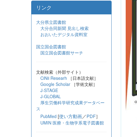
リンク
大分県立図書館
大分合同新聞 見出し検索
おおいたデジタル資料室
国立国会図書館
国立国会図書館サーチ
文献検索（外部サイト）
CiNii Researh
［日本語文献］
Google Scholar
［学術文献］
J-STAGE
J-GLOBAL
厚生労働科学研究成果データベー
ス
[
使い方動画
／
PDF
］
PubMed
UMIN 医療・生物学系電子図書館