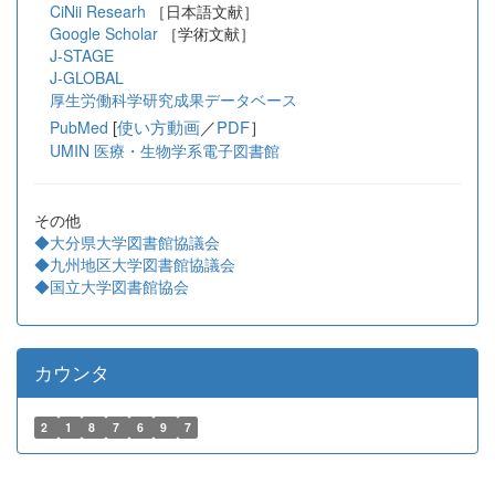
CiNii Researh
［日本語文献］
Google Scholar
［学術文献］
J-STAGE
J-GLOBAL
厚生労働科学研究成果データベース
[
使い方動画
／
PDF
］
PubMed
UMIN 医療・生物学系電子図書館
その他
◆大分県大学図書館協議会
◆九州地区大学図書館協議会
◆国立大学図書館協会
カウンタ
2
1
8
7
6
9
7