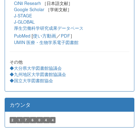
CiNii Researh
［日本語文献］
Google Scholar
［学術文献］
J-STAGE
J-GLOBAL
厚生労働科学研究成果データベース
[
使い方動画
／
PDF
］
PubMed
UMIN 医療・生物学系電子図書館
その他
◆大分県大学図書館協議会
◆九州地区大学図書館協議会
◆国立大学図書館協会
カウンタ
2
1
7
6
0
4
4