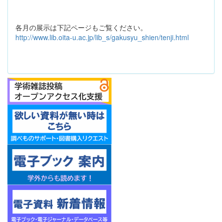
各月の展示は下記ページもご覧ください。
http://www.lib.oita-u.ac.jp/lib_s/gakusyu_shien/tenji.html