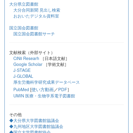
大分県立図書館
大分合同新聞 見出し検索
おおいたデジタル資料室
国立国会図書館
国立国会図書館サーチ
文献検索（外部サイト）
CiNii Researh
［日本語文献］
Google Scholar
［学術文献］
J-STAGE
J-GLOBAL
厚生労働科学研究成果データベース
[
使い方動画
／
PDF
］
PubMed
UMIN 医療・生物学系電子図書館
その他
◆大分県大学図書館協議会
◆九州地区大学図書館協議会
◆国立大学図書館協会