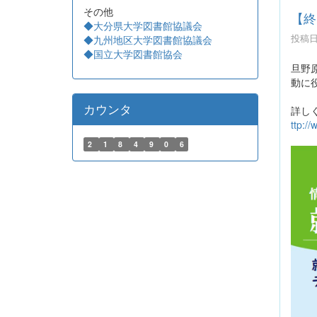
その他
【終
◆大分県大学図書館協議会
投稿日時
◆九州地区大学図書館協議会
◆国立大学図書館協会
旦野
動に
カウンタ
詳し
ttp://
2
1
8
4
9
0
6