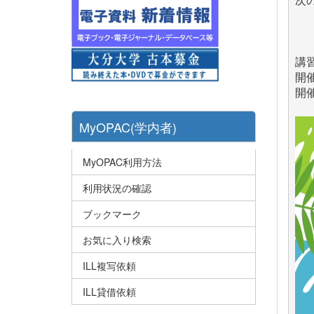
次
　
講
開
開
MyOPAC(学内者)
MyOPAC利用方法
利用状況の確認
ブックマーク
お気に入り検索
ILL複写依頼
ILL貸借依頼