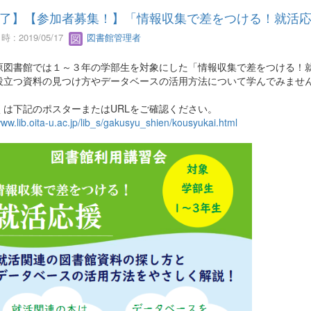
了】【参加者募集！】「情報収集で差をつける！就活
 : 2019/05/17
図書館管理者
原図書館では１～３年の学部生を対象にした「情報収集で差をつける！
役立つ資料の見つけ方やデータベースの活用方法について学んでみませ
くは下記のポスターまたはURLをご確認ください。
www.lib.oita-u.ac.jp/lib_s/gakusyu_shien/kousyukai.html