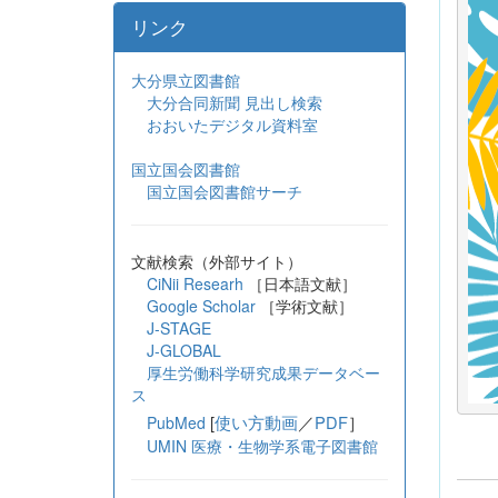
リンク
大分県立図書館
大分合同新聞 見出し検索
おおいたデジタル資料室
国立国会図書館
国立国会図書館サーチ
文献検索（外部サイト）
CiNii Researh
［日本語文献］
Google Scholar
［学術文献］
J-STAGE
J-GLOBAL
厚生労働科学研究成果データベー
ス
[
使い方動画
／
PDF
］
PubMed
UMIN 医療・生物学系電子図書館