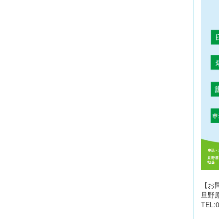
【お
旦野
TEL:0