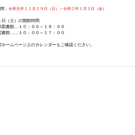
期間：
令和
元年１２月２９日（日）～令和２年１月３日（金）
４日（土）の開館時間
原図書館…１０：００～１９：００
図書館……１０：００～１７：００
館ホームページ上のカレンダーもご確認ください。