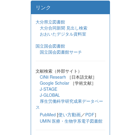
リンク
大分県立図書館
大分合同新聞 見出し検索
おおいたデジタル資料室
国立国会図書館
国立国会図書館サーチ
文献検索（外部サイト）
CiNii Researh
［日本語文献］
Google Scholar
［学術文献］
J-STAGE
J-GLOBAL
厚生労働科学研究成果データベー
ス
[
使い方動画
／
PDF
］
PubMed
UMIN 医療・生物学系電子図書館