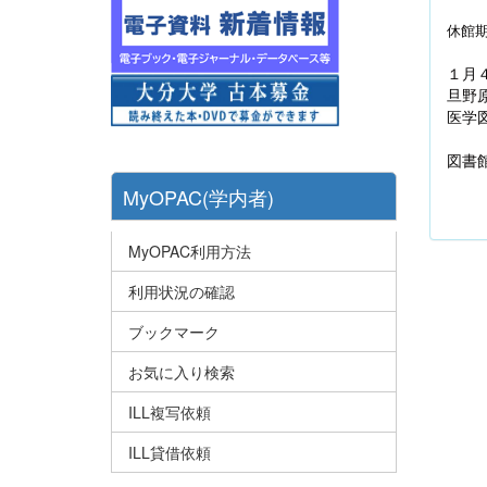
休館
１月
旦野
医学
図書
MyOPAC(学内者)
MyOPAC利用方法
利用状況の確認
ブックマーク
お気に入り検索
ILL複写依頼
ILL貸借依頼