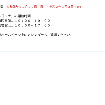
期間：
令和
元年１２月２９日（日）～令和２年１月３日（金）
４日（土）の開館時間
原図書館…１０：００～１９：００
図書館……１０：００～１７：００
館ホームページ上のカレンダーもご確認ください。