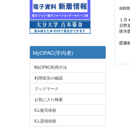
休館
１月
旦野
医学
図書
MyOPAC(学内者)
MyOPAC利用方法
利用状況の確認
ブックマーク
お気に入り検索
ILL複写依頼
ILL貸借依頼