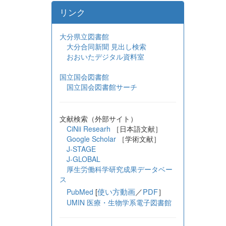
リンク
大分県立図書館
大分合同新聞 見出し検索
おおいたデジタル資料室
国立国会図書館
国立国会図書館サーチ
文献検索（外部サイト）
CiNii Researh
［日本語文献］
Google Scholar
［学術文献］
J-STAGE
J-GLOBAL
厚生労働科学研究成果データベー
ス
[
使い方動画
／
PDF
］
PubMed
UMIN 医療・生物学系電子図書館