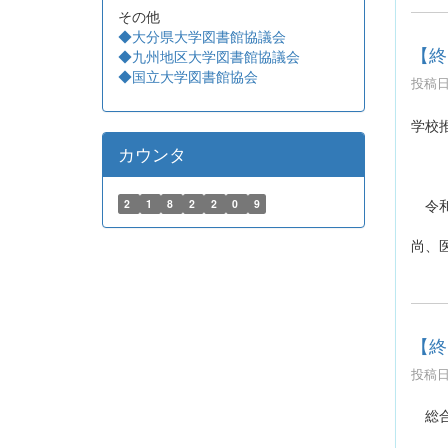
その他
◆大分県大学図書館協議会
【終
◆九州地区大学図書館協議会
◆国立大学図書館協会
投稿日時
学校
カウンタ
令和
2
1
8
2
2
0
9
尚、
【終
投稿日時
総合