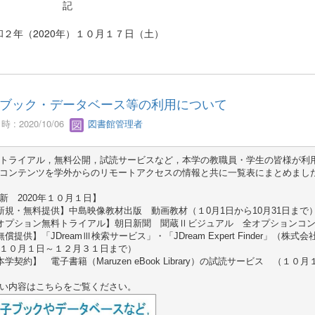
記
２年（2020年）１０月１７日（土）
ブック・データベース等の利用について
 : 2020/10/06
図書館管理者
トライアル，無料公開，試読サービスなど，本学の教職員・学生の皆様が利用
コンテンツを学外からのリモートアクセスの情報と共に一覧表にまとめました
新　2020年１０月１日】

新規・無料提供】中島映像教材出版　動画教材（１0月1日から10月31日まで）
オプション無料トライアル】朝日新聞　聞蔵Ⅱビジュアル　全オプションコン
無償提供】「JDreamⅢ検索サービス」・「JDream Expert Finder」（株
１０月１日～１２月３１日まで）

本学契約】　電子書籍（Maruzen eBook Library）の試読サービス　（１
い内容はこちらをご覧ください。