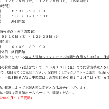
３：１２月２５日（金）～１２月２８日（月）（休業期間）
館時間】
 ８：３０～１９：００
 １０：００～１７：００
曜 終日閉館
術情報拠点（医学図書館）
：９月１０日（木）～１２月２８日（月）
館時間】
 ９：００～２０：００
休日 終日閉館
在休止している
無人入退館システムによる時間外利用も引き続き，休
の貸出図書（雑誌含む）で，１０月１６日（金）までに貸出手続きを
ので，期日までにご返却ください。閉館時にはブックポストへ
ご返却，投函い
，一般利用者の貸出中図書は，返却期限を
令和３年１月７日（木）ま
の状況によって上記内容は変更となる場合がございます。
の情報は図書館ホームページでご確認ください。
和2年９月１７日更新）