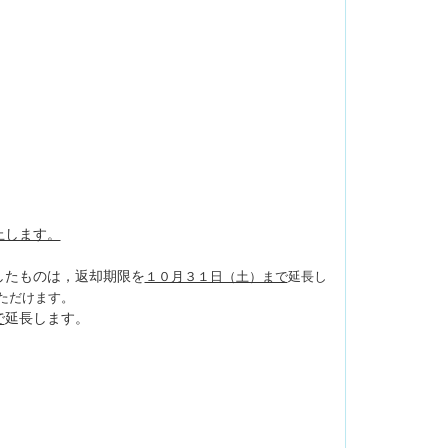
止します。
したものは，返却期限を
１０月３１日（土）まで
延長し
ただけます。
で
延長します。