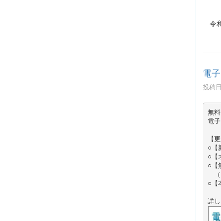
令和
電子
投稿日時
無料
電子
【更
○【
○【
○【
　（
○【
詳し