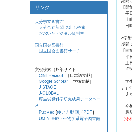
期間
リンク
【開
平日
土曜
大分県立図書館
日
大分合同新聞 見出し検索
おおいたデジタル資料室
○学
国立国会図書館
期間
国立国会図書館サーチ
【開
平日
土日
文献検索（外部サイト）
※現
CiNii Researh
［日本語文献］
Google Scholar
［学術文献］
学生
J-STAGE
ます
J-GLOBAL
また
厚生労働科学研究成果データベー
ス
今後
[
使い方動画
／
PDF
］
PubMed
最新
UMIN 医療・生物学系電子図書館
（令