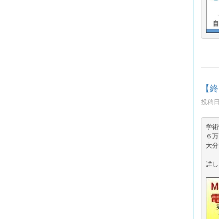
【終
投稿日時
学術
大分
詳し