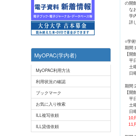
の開
なお
学内
詳し
○学
期間
MyOPAC(学内者)
【開
平日
土曜
MyOPAC利用方法
日曜
利用状況の確認
期間
ブックマーク
【開
平日
お気に入り検索
土曜
日曜
ILL複写依頼
1
11
ILL貸借依頼