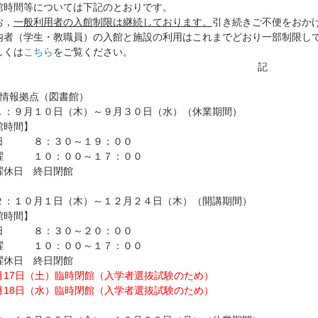
館時間等については下記のとおりです。
，
一般利用者の入館制限は継続しております。
引き続きご不便をおか
者（学生・教職員）の入館と施設の利用はこれまでどおり一部制限し
くは
こちら
をご覧ください。
記
術情報拠点（図書館）
１：９月１０日（木）～９月３０日（水）（休業期間）
館時間】
 ８：３０～１９：００
 １０：００～１７：００
休日 終日閉館
２：１０月１日（木）～１２月２４日（木）（開講期間）
館時間】
 ８：３０～２０：００
 １０：００～１７：００
休日 終日閉館
0月17日（土）臨時閉館（入学者選抜試験のため）
月18日（水）臨時閉館（入学者選抜試験のため）