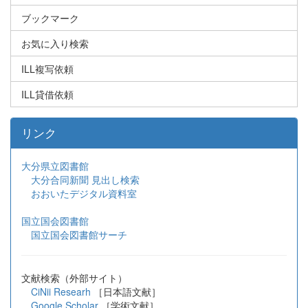
ブックマーク
お気に入り検索
ILL複写依頼
ILL貸借依頼
リンク
大分県立図書館
大分合同新聞 見出し検索
おおいたデジタル資料室
国立国会図書館
国立国会図書館サーチ
文献検索（外部サイト）
CiNii Researh
［日本語文献］
Google Scholar
［学術文献］