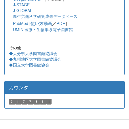
J-STAGE
J-GLOBAL
厚生労働科学研究成果データベース
[
使い方動画
／
PDF
］
PubMed
UMIN 医療・生物学系電子図書館
その他
◆大分県大学図書館協議会
◆九州地区大学図書館協議会
◆国立大学図書館協会
カウンタ
2
1
7
7
5
3
1