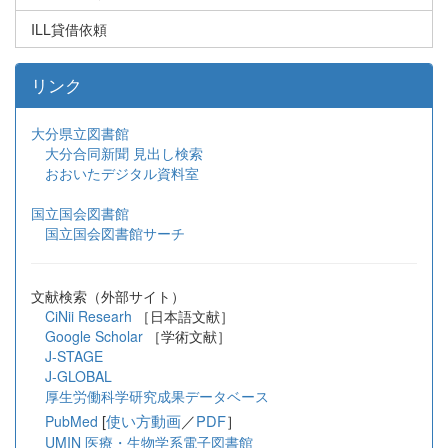
ILL貸借依頼
リンク
大分県立図書館
大分合同新聞 見出し検索
おおいたデジタル資料室
国立国会図書館
国立国会図書館サーチ
文献検索（外部サイト）
CiNii Researh
［日本語文献］
Google Scholar
［学術文献］
J-STAGE
J-GLOBAL
厚生労働科学研究成果データベース
[
使い方動画
／
PDF
］
PubMed
UMIN 医療・生物学系電子図書館