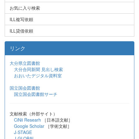
お気に入り検索
ILL複写依頼
ILL貸借依頼
リンク
大分県立図書館
大分合同新聞 見出し検索
おおいたデジタル資料室
国立国会図書館
国立国会図書館サーチ
文献検索（外部サイト）
CiNii Researh
［日本語文献］
Google Scholar
［学術文献］
J-STAGE
J-GLOBAL