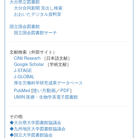
大分県立図書館
大分合同新聞 見出し検索
おおいたデジタル資料室
国立国会図書館
国立国会図書館サーチ
文献検索（外部サイト）
CiNii Researh
［日本語文献］
Google Scholar
［学術文献］
J-STAGE
J-GLOBAL
厚生労働科学研究成果データベース
[
使い方動画
／
PDF
］
PubMed
UMIN 医療・生物学系電子図書館
その他
◆大分県大学図書館協議会
◆九州地区大学図書館協議会
◆国立大学図書館協会