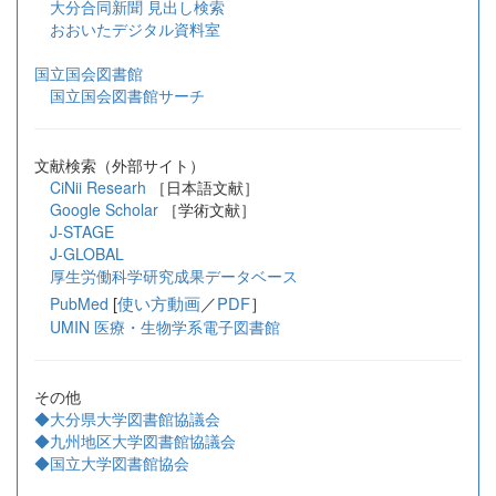
大分合同新聞 見出し検索
おおいたデジタル資料室
国立国会図書館
国立国会図書館サーチ
文献検索（外部サイト）
CiNii Researh
［日本語文献］
Google Scholar
［学術文献］
J-STAGE
J-GLOBAL
厚生労働科学研究成果データベース
[
使い方動画
／
PDF
］
PubMed
UMIN 医療・生物学系電子図書館
その他
◆大分県大学図書館協議会
◆九州地区大学図書館協議会
◆国立大学図書館協会