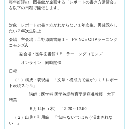
毎年好評の、図書館が企画する「レポートの書き方講習会」
を以下の日程で開催します。
対象：レポートの書き方がわからない１年次生、再確認をし
たい２年次生以上
会場：主会場：旦野原図書館１F PRINCE OITAラーニング
コモンズA
副会場：医学図書館１F ラーニングコモンズ
オンライン 同時開催
日程：
（１）構成・表現編 「文章・構成力で差がつく！レポー
ト表現スキル」
講師：医学科 医学英語教育学講座准教授 大下
晴美
５月14日（木） 12:20～12:50
（２）出典と引用編 「"知らない"ではもう済まされな
い！」