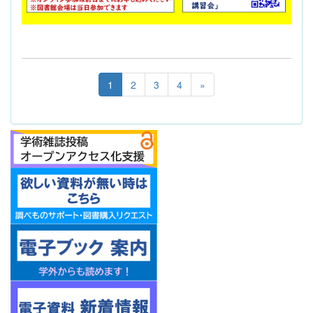
1
2
3
4
»