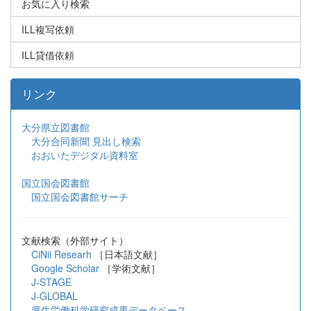
お気に入り検索
ILL複写依頼
ILL貸借依頼
リンク
大分県立図書館
大分合同新聞 見出し検索
おおいたデジタル資料室
国立国会図書館
国立国会図書館サーチ
文献検索（外部サイト）
CiNii Researh
［日本語文献］
Google Scholar
［学術文献］
J-STAGE
J-GLOBAL
厚生労働科学研究成果データベース