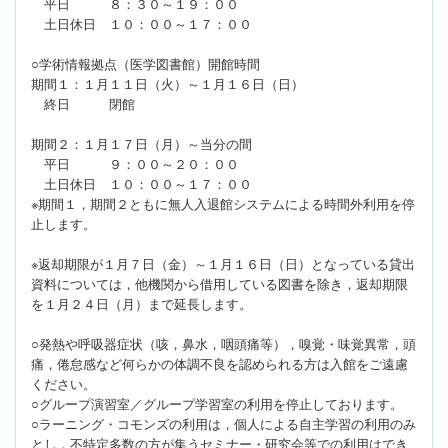
平日 ８：３０～１９：００
土日休日 １０：００～１７：００
○学術情報拠点（医学図書館）開館時間
期間１：１月１１日（火）～１月１６日（日）
終日 閉館
期間２：１月１７日（月）～当分の間
平日 ９：００～２０：００
土日休日 １０：００～１７：００
※期間１，期間２ともに無人入退館システムによる時間外利用を停
止します。
※返却期限が１月７日（金）～１月１６日（日）となっている貸出
資料については，他機関から借用している図書を除き，返却期限
を１月２４日（月）まで延長します。
○発熱や呼吸器症状（咳，鼻水，咽頭痛等），嗅覚・味覚異常，頭
痛，倦怠感など何らかの体調不良を認められる方は入館をご遠慮
ください。
○グループ演習室／グループ学習室の利用を停止しております。
○ラーニング・コモンズの利用は，個人による自主学習の利用のみ
とし，不特定多数の方が集うセミナー・研究会等での利用はでき