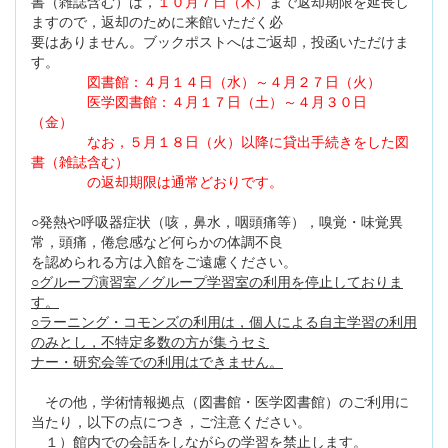
書（雑誌含む）は，
１０月７日（木）
まで返却期限を延長し
ますので，返却のために来館いただく必
要はありません。ブックポストへはご返却，投函いただけま
す。
図書館：４月１４日（水）～４月２７日（火）
医学図書館：４月１７日（土）～４月３０日
（金）
なお，５月１８日（火）以降に貸出手続きをした図
書（雑誌含む）
の返却期限は通常どおりです。
○発熱や呼吸器症状（咳，鼻水，咽頭痛等），嗅覚・味覚異
常，頭痛，倦怠感など何らかの体調不良
を認められる方は入館をご遠慮ください。
○グループ演習室／グループ学習室の利用を停止しておりま
す。
○ラーニング・コモンズの利用は，個人による自主学習の利用
のみとし，不特定多数の方が集うセミ
ナー・研究会等での利用はできません。
その他，学術情報拠点（図書館・医学図書館）のご利用に
当たり，以下の点につき，ご注意ください。
１）館内での会話をしながらの学習を禁止します。