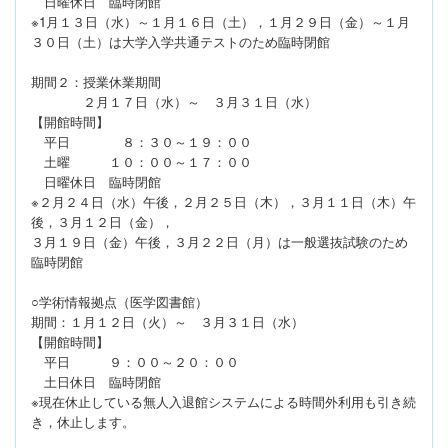
日曜休日 臨時閉館
※1月１３日（水）～１月１６日（土），１月２９日（金）～１月
３０日（土）は大学入学共通テストのため臨時閉館
期間２：授業休業期間
２月１７日（水）～ ３月３１日（水）
【開館時間】
平日 ８：３０～１９：００
土曜 １０：００～１７：００
日曜休日 臨時閉館
※２月２４日（水）午後，２月２５日（木），３月１１日（木）午
後，３月１２日（金），
３月１９日（金）午後，３月２２日（月）は一般選抜試験のため
臨時閉館
○学術情報拠点（医学図書館）
期間：１月１２日（火）～ ３月３１日（水）
【開館時間】
平日 ９：００～２０：００
土日休日 臨時閉館
※現在休止している無人入退館システムによる時間外利用も引き続
き，休止します。