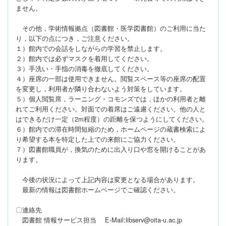
ません。
その他，学術情報拠点（図書館・医学図書館）のご利用に当た
り，以下の点につき，ご注意ください。
１）館内での会話をしながらの学習を禁止します。
２）館内では必ずマスクを着用してください。
３）手洗い・手指の消毒を徹底してください。
４）座席の一部は使用できません。閲覧スペース等の座席の配置
を変更し，利用者が隣り合わないよう対策をしています。
５）個人閲覧席，ラーニング・コモンズでは，ほかの利用者と離
れてご利用ください。対面での着席はご遠慮ください。他の人と
はできるだけ一定（2m程度）の距離を保つようにしてください。
６）館内での滞在時間短縮のため，ホームページの蔵書検索によ
り希望する本を特定した上での来館にご協力ください。
７）図書館職員が，換気のために出入り口や窓を開けることがあ
ります。
今後の状況によって上記内容は変更となる場合があります。
最新の情報は図書館ホームページでご確認ください。
〇連絡先
図書館 情報サービス担当 E-Mail:libserv@oita-u.ac.jp