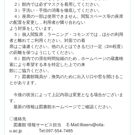
２）館内では必ずマスクを着用してください。
３）手洗い・手指の消毒を徹底してください。
４）座席の一部は使用できません。閲覧スペース等の座席
の配置を変更し，利用者が隣り合わない
よう対策をしています。
５）個人閲覧席，ラーニング・コモンズでは，ほかの利用
者と離れてご利用ください。対面での着
席はご遠慮ください。他の人とはできるだけ一定（2m程度）
の距離を保つようにしてください。
６）館内での滞在時間短縮のため，ホームページの蔵書検
索により希望する本を特定した上での来
館にご協力ください。
７）図書館職員が，換気のために出入り口や窓を開けるこ
とがあります。
今後の状況によって上記内容は変更となる場合がございま
す。
最新の情報は図書館ホームページでご確認ください。
〇連絡先
図書館 情報サービス担当 E-Mail:libserv@oita-
u.ac.jp Tel:097-554-7485