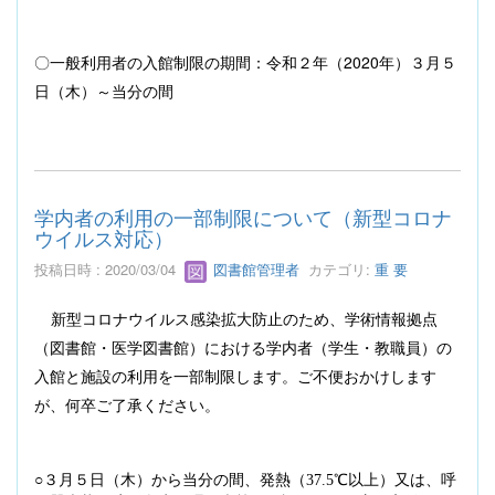
2020
〇一般利用者の入館制限の期間：令和２年（
年）３月５
日（木）～当分の間
学内者の利用の一部制限について（新型コロナ
ウイルス対応）
投稿日時 : 2020/03/04
図書館管理者
カテゴリ:
重 要
新型コロナウイルス感染拡大防止のため、学術情報拠点
（図書館・医学図書館）における学内者（学生・教職員）の
入館と施設の利用を一部制限します。ご不便おかけします
が、何卒ご了承ください。
○３月５日（木）から
当分の間
、発熱（
37.5
℃以上）又は、呼