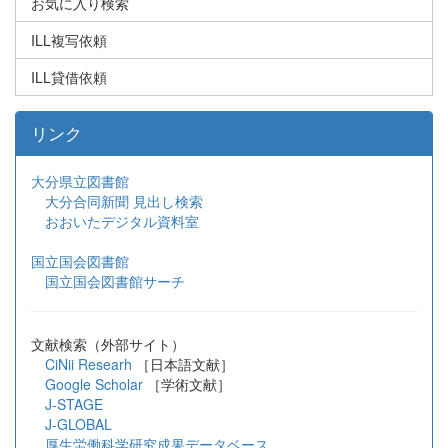
お気に入り検索
ILL複写依頼
ILL貸借依頼
リンク
大分県立図書館
大分合同新聞 見出し検索
おおいたデジタル資料室
国立国会図書館
国立国会図書館サーチ
文献検索（外部サイト）
CiNii Researh
［日本語文献］
Google Scholar
［学術文献］
J-STAGE
J-GLOBAL
厚生労働科学研究成果データベース