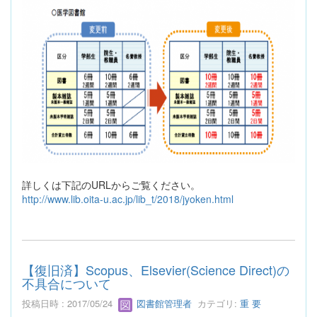
詳しくは下記のURLからご覧ください。
http://www.lib.oita-u.ac.jp/lib_t/2018/jyoken.html
【復旧済】Scopus、Elsevier(Science Direct)の
不具合について
投稿日時 : 2017/05/24
図書館管理者
カテゴリ:
重 要