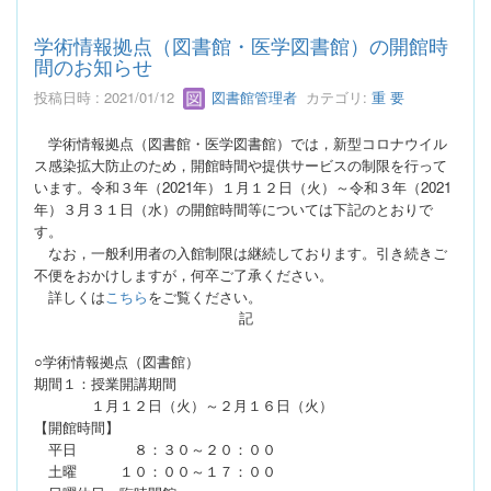
学術情報拠点（図書館・医学図書館）の開館時
間のお知らせ
投稿日時 : 2021/01/12
図書館管理者
カテゴリ:
重 要
学術情報拠点（図書館・医学図書館）では，新型コロナウイル
ス感染拡大防止のため，開館時間や提供サービスの制限を行って
います。令和３年（2021年）１月１２日（火）～令和３年（2021
年）３月３１日（水）の開館時間等については下記のとおりで
す。
なお，一般利用者の入館制限は継続しております。引き続きご
不便をおかけしますが，何卒ご了承ください。
詳しくは
こちら
をご覧ください。
記
○学術情報拠点（図書館）
期間１：授業開講期間
１月１２日（火）～２月１６日（火）
【開館時間】
平日 ８：３０～２０：００
土曜 １０：００～１７：００