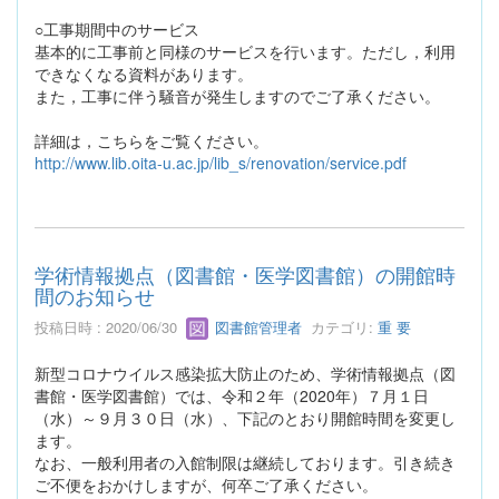
○工事期間中のサービス
基本的に工事前と同様のサービスを行います。ただし，利用
できなくなる資料があります。
また，工事に伴う騒音が発生しますのでご了承ください。
詳細は，こちらをご覧ください。
http://www.lib.oita-u.ac.jp/lib_s/renovation/service.pdf
学術情報拠点（図書館・医学図書館）の開館時
間のお知らせ
投稿日時 : 2020/06/30
図書館管理者
カテゴリ:
重 要
新型コロナウイルス感染拡大防止のため、学術情報拠点（図
書館・医学図書館）では、令和２年（2020年）７月１日
（水）～９月３０日（水）、下記のとおり開館時間を変更し
ます。
なお、一般利用者の入館制限は継続しております。引き続き
ご不便をおかけしますが、何卒ご了承ください。