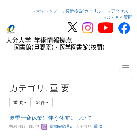
大学トップ
横断検索(カーリル)
アクセス
よくある質問
カテゴリ: 重 要
重 要
50件
夏季一斉休業に伴う休館について
投稿日時 : 06/22
図書館管理者
カテゴリ:
重 要