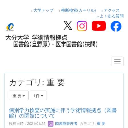
大学トップ
横断検索(カーリル)
アクセス
よくある質問
カテゴリ: 重 要
重 要
1件
個別学力検査の実施に伴う学術情報拠点（図書
館）の閉館について
投稿日時 : 2021/01/25
図書館管理者
カテゴリ:
重 要