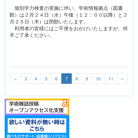
個別学力検査の実施に伴い、学術情報拠点（図書
館）は２月２４日（水）午後（１２：００以降）と２
月２５日（木）は閉館いたします。
利用者の皆様にはご不便をおかけいたしますが、何
卒ご了承ください。
«
3
4
5
6
7
8
9
10
11
»