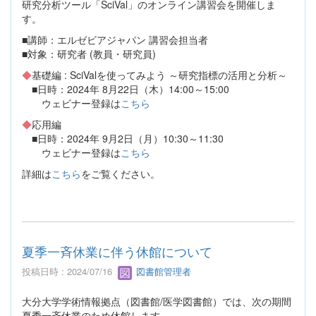
研究分析ツール「SciVal」のオンライン講習会を開催しま
す。
■講師：エルゼビアジャパン 講習会担当者
■対象：研究者 (教員・研究員)
◆
基礎編 : SciValを使ってみよう ～研究指標の活用と分析～
■日時：2024年 8月22日（木）14:00～15:00
ウェビナー登録は
こちら
◆
応用編
■日時：2024年 9月2日（月）10:30～11:30
ウェビナー登録は
こちら
詳細は
こちら
をご覧ください。
夏季一斉休業に伴う休館について
投稿日時 : 2024/07/16
図書館管理者
大分大学学術情報拠点（図書館/医学図書館）では、次の期間
夏季一斉休業のため休館します。