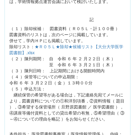
は，学術情報拠点運営会議において検討いたします。
記
（ １ ）除却候補： 図書資料（ Ｒ０５Ｌ・計１００冊 ）
図書資料のリストは，次のページに掲載しています。
併せて，学内ＨＰにも掲載しています。
除却リスト：
★Ｒ０５Ｌ★除却★候補リスト【大分大学医学
図書館】.xlsx
（ ２ ）陳列期間： 自 令和 ６ 年 ２ 月２２日（ 木 ）
至 令和 ６ 年 ３ 月２１日（ 木 ）
（ ３ ）陳列日時： 上記期間における開館時間内
（ ４ ）保管等についての申込期限：
令和 ６ 年 ３ 月２２日（ 金 ）１３時００分
（ ５ ）申込方法：
継続保管の希望等がある場合は，下記連絡先宛てメールに
より，図書資料についての①和洋別項番，②資料情報（ 題目
），③希望する保管場所（ 旦野原図書館 ／ 医学図書館 ），
④講座等備付資料としての貸出希望の有無，⑤希望理由（ ③
～④についての理由を略記 ）をお知らせください。
本件担当： 医学図書館事務室（ 医学情報管理係 ） 内線：