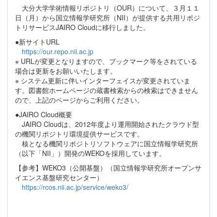
大分大学学術情報リポジトリ（OUR）について、３月１１
日（月）から国立情報学研究所（NII）が提供する共用リポジ
トリサービスJAIRO Cloudに移行しました。
●新サイトURL
https://our.repo.nii.ac.jp
※ URLが変更となりますので、ブックマーク等をされている
場合は更新をお願いいたします。
※ システム更新に伴いインターフェイスが変更されていま
す。図書館ホームページの蔵書検索からの検索はできません
ので、上記のページからご利用ください。
●JAIRO Cloud概要
JAIRO Cloudは、2012年度より運用開始されたクラウド型
の機関リポジトリ環境提供サービスです。
核となる機関リポジトリソフトウェアに国立情報学研究所
（以下「NII」）開発のWEKOを採用しています。
【参考】WEKO3（公開基盤）（国立情報学研究所オープンサ
イエンス基盤研究センター）
https://rcos.nii.ac.jp/service/weko3/