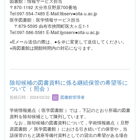
図書館：情報サービス担当
〒870-1192 大分市旦野原700番地
Tel:097-554-7485 E-Mail:libserv●oita-u.ac.jp
医学図書館：医学情報サービス担当
〒879-5595 由布市挾間町医大ヶ丘1-1
Tel:097-586-5581 E-Mail:ijyoserv●oita-u.ac.jp
※Eメール送信の際は、●を＠に変更して送信してください。
※両図書館は開館時間内の対応になります。
除却候補の図書資料に係る継続保管の希望等に
ついて（ 照会 ）
投稿日時 : 2024/02/22
図書館管理者
学術情報拠点（ 医学図書館 ）では，下記のとおり所蔵の図書
資料を除却候補として陳列しています。
なお，除却候補の図書資料について，学術情報拠点（ 旦野
原図書館 ／ 医学図書館 ）における引き続いての保管や，当
該保管のもと講座等備付資料としての貸出の希望がある場合