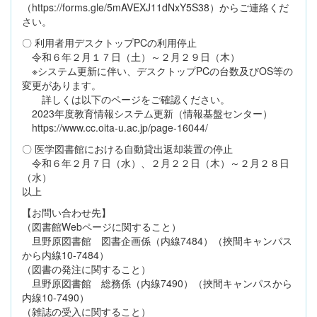
（https://forms.gle/5mAVEXJ11dNxY5S38）からご連絡くだ
さい。
〇 利用者用デスクトップPCの利用停止
令和６年２月１７日（土）～２月２９日（木）
※システム更新に伴い、デスクトップPCの台数及びOS等の
変更があります。
詳しくは以下のページをご確認ください。
2023年度教育情報システム更新（情報基盤センター）
https://www.cc.oita-u.ac.jp/page-16044/
〇 医学図書館における自動貸出返却装置の停止
令和６年２月７日（水）、２月２２日（木）～２月２８日
（水）
以上
【お問い合わせ先】
（図書館Webページに関すること）
旦野原図書館 図書企画係（内線7484）（挾間キャンパス
から内線10-7484）
（図書の発注に関すること）
旦野原図書館 総務係（内線7490）（挾間キャンパスから
内線10-7490）
（雑誌の受入に関すること）