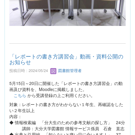
「レポートの書き方講習会」動画・資料公開の
お知らせ
投稿日時 : 2024/05/24
図書館管理者
5月15日～20日に開催した「レポートの書き方講習会」の動
画及び資料を、Moodleに掲載しました。
こちら
から受講登録の上ご利用ください。
対象：レポートの書き方がわからない１年生、再確認をした
い２年生以上
内容：
◆ 情報検索編 「分大生のための参考文献の探し方」 24分
講師：大分大学図書館 情報サービス係員 石倉 直志
◆ 出典と引用編 「知らないと痛い目に合います！」 37