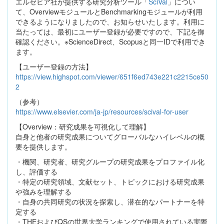
エルゼビア社が提供する研究分析ツール「
SciVal
」につい
て、OverviewモジュールとBenchmarkingモジュールが利用
できるようになりましたので、お知らせいたします。利用に
当たっては、最初にユーザー登録が必要ですので、下記を御
確認ください。※ScienceDirect、Scopusと同一IDで利用でき
ます。
【ユーザー登録の方法】
https://view.highspot.com/viewer/651f6ed743e221c2215ce50
2
（参考）
https://www.elsevier.com/ja-jp/resources/scival-for-user
【Overview：研究成果を可視化して理解】
自身と他者の研究成果についてグローバルなハイレベルの概
要を提供します。
・機関、研究者、研究グループの研究成果をプロファイル化
し、評価する
・特定の研究領域、文献セット、トピックにおける研究成果
や強みを理解する
・自身の共同研究の状況を探索し、潜在的なパートナーを特
定する
・THEおよびQSの世界大学ランキングで使用されている実際