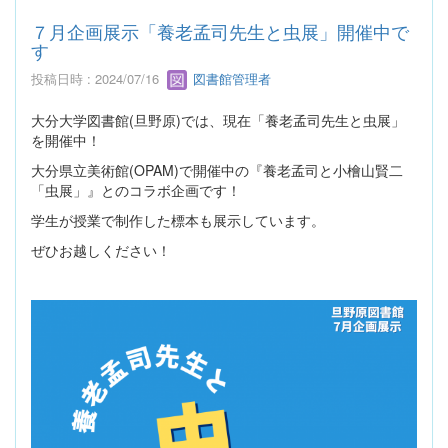
７月企画展示「養老孟司先生と虫展」開催中で
す
投稿日時 : 2024/07/16
図書館管理者
大分大学図書館(旦野原)では、現在「養老孟司先生と虫展」
を開催中！
大分県立美術館(OPAM)で開催中の『養老孟司と小檜山賢二
「虫展」』とのコラボ企画です！
学生が授業で制作した標本も展示しています。
ぜひお越しください！