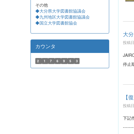
その他
◆大分県大学図書館協議会
◆九州地区大学図書館協議会
◆国立大学図書館協会
大分
投稿日時
カウンタ
JAI
2
1
7
6
9
5
3
停止
【復
投稿日時
下記
-------