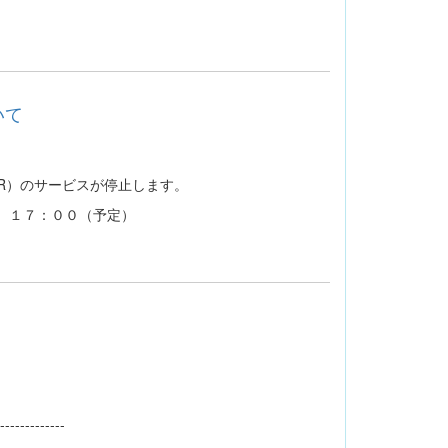
いて
OUR）のサービスが停止します。
）１７：００（予定）
-------------