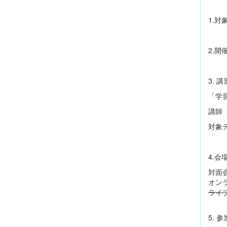
1.
2.開
3. 
「学
講師
対象デ
4.
対面
オンライ
ライブ
5. 