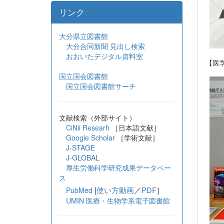
リンク
大分県立図書館
大分合同新聞 見出し検索
おおいたデジタル資料室
【医
国立国会図書館
国立国会図書館サーチ
文献検索（外部サイト）
CiNii Researh
［日本語文献］
Google Scholar
［学術文献］
J-STAGE
J-GLOBAL
厚生労働科学研究成果データベー
ス
[
使い方動画
／
PDF
］
PubMed
UMIN 医療・生物学系電子図書館