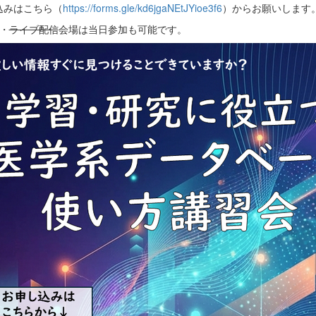
込みはこちら（
https://forms.gle/kd6jgaNEtJYioe3f6
）からお願いします
・
ライブ配信
会場は当日参加も可能です。