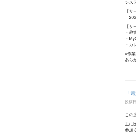
シス
【サ
202
【サ
・蔵
・My
・カ
※作
あら
「電
投稿日時
この
主に
参加