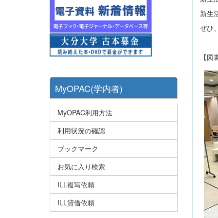
新生
ぜひ
【図
MyOPAC(学内者)
MyOPAC利用方法
利用状況の確認
ブックマーク
お気に入り検索
ILL複写依頼
ILL貸借依頼