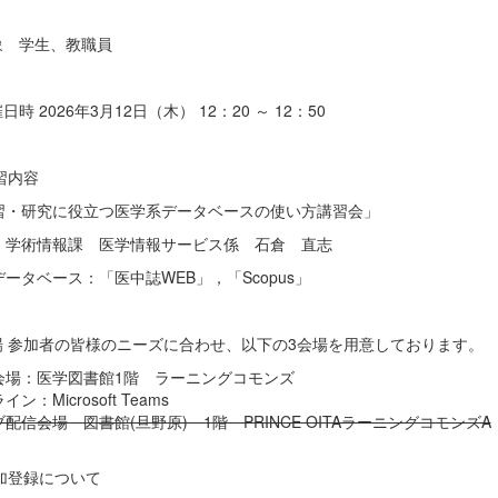
対象 学生、教職員
催日時 2026年3月12日（木） 12：20 ～ 12：50
講習内容
習・研究に役立つ医学系データベースの使い方講習会」
 学術情報課 医学情報サービス係 石倉 直志
ータベース：「医中誌WEB」，「Scopus」
会場 参加者の皆様のニーズに合わせ、以下の3会場を用意しております。
会場：医学図書館1階 ラーニングコモンズ
ン：Microsoft Teams
配信会場 図書館(旦野原) 1階 PRINCE OITAラーニングコモンズA
参加登録について