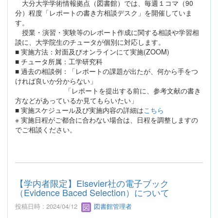
大分大学学術情報拠点（図書館）では、毎週１コマ（90
分）程度「レポートの書き方相談デスク」を開催していま
す。
授業・演習・実験等のレポート作成に関する相談や学習相
談に、大学院生のチュータが個別に対応します。
■ 実施方法：対面及びオンラインにて実施(ZOOM)
■ チュータ所属：工学研究科
■ 過去の相談例：「レポートの課題が出たが、何から手をつ
ければ良いか分からない」
「レポートを提出する前に、参考文献の書き
方などがあっているか見てもらいたい」
■ 実施スケジュール及び実施内容の詳細は
こちら
※ 実施日程がご都合に合わない場合は、日程を調整しますの
でご相談ください。
【学内者限定】Elsevier社の電子ブック
（Evidence Baced Selection）について
投稿日時 : 2024/04/12
図書館管理者