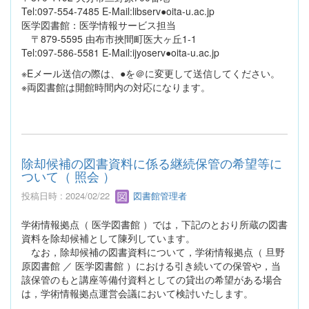
Tel:097-554-7485 E-Mail:libserv●oita-u.ac.jp
医学図書館：医学情報サービス担当
〒879-5595 由布市挾間町医大ヶ丘1-1
Tel:097-586-5581 E-Mail:ijyoserv●oita-u.ac.jp
※Eメール送信の際は、●を＠に変更して送信してください。
※両図書館は開館時間内の対応になります。
除却候補の図書資料に係る継続保管の希望等に
ついて（ 照会 ）
投稿日時 : 2024/02/22
図書館管理者
学術情報拠点（ 医学図書館 ）では，下記のとおり所蔵の図書
資料を除却候補として陳列しています。
なお，除却候補の図書資料について，学術情報拠点（ 旦野
原図書館 ／ 医学図書館 ）における引き続いての保管や，当
該保管のもと講座等備付資料としての貸出の希望がある場合
は，学術情報拠点運営会議において検討いたします。