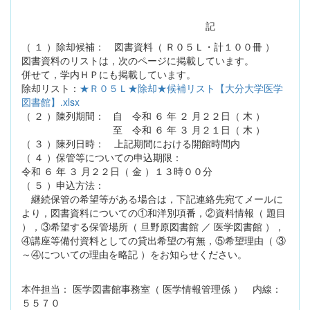
記
（ １ ）除却候補： 図書資料（ Ｒ０５Ｌ・計１００冊 ）
図書資料のリストは，次のページに掲載しています。
併せて，学内ＨＰにも掲載しています。
除却リスト：
★Ｒ０５Ｌ★除却★候補リスト【大分大学医学
図書館】.xlsx
（ ２ ）陳列期間： 自 令和 ６ 年 ２ 月２２日（ 木 ）
至 令和 ６ 年 ３ 月２１日（ 木 ）
（ ３ ）陳列日時： 上記期間における開館時間内
（ ４ ）保管等についての申込期限：
令和 ６ 年 ３ 月２２日（ 金 ）１３時００分
（ ５ ）申込方法：
継続保管の希望等がある場合は，下記連絡先宛てメールに
より，図書資料についての①和洋別項番，②資料情報（ 題目
），③希望する保管場所（ 旦野原図書館 ／ 医学図書館 ），
④講座等備付資料としての貸出希望の有無，⑤希望理由（ ③
～④についての理由を略記 ）をお知らせください。
本件担当： 医学図書館事務室（ 医学情報管理係 ） 内線：
５５７０