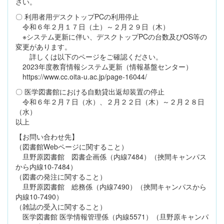
さい。
〇 利用者用デスクトップPCの利用停止
令和６年２月１７日（土）～２月２９日（木）
※システム更新に伴い、デスクトップPCの台数及びOS等の
変更があります。
詳しくは以下のページをご確認ください。
2023年度教育情報システム更新（情報基盤センター）
https://www.cc.oita-u.ac.jp/page-16044/
〇 医学図書館における自動貸出返却装置の停止
令和６年２月７日（水）、２月２２日（木）～２月２８日
（水）
以上
【お問い合わせ先】
（図書館Webページに関すること）
旦野原図書館 図書企画係（内線7484）（挾間キャンパス
から内線10-7484）
（図書の発注に関すること）
旦野原図書館 総務係（内線7490）（挾間キャンパスから
内線10-7490）
（雑誌の受入に関すること）
医学図書館 医学情報管理係（内線5571）（旦野原キャンパ